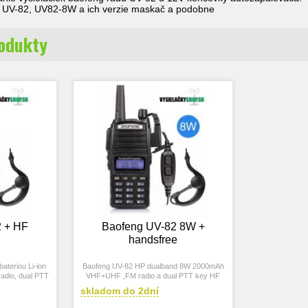
 UV-82, UV82-8W a ich verzie maskač a podobne
rodukty
 + HF
Baofeng UV-82 8W +
handsfree
ateriou Li-ion
Baofeng UV-82 HP dualband 8W 2000mAh
dio, dual PTT
VHF+UHF ,FM radio a dual PTT key HF
ee
skladom do 2dní