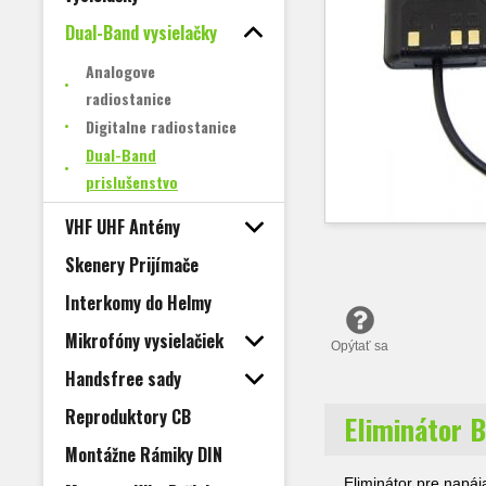
Dual-Band vysielačky
Analogove
radiostanice
Digitalne radiostanice
Dual-Band
prislušenstvo
VHF UHF Antény
Skenery Prijímače
Interkomy do Helmy
Mikrofóny vysielačiek
Opýtať sa
Handsfree sady
Reproduktory CB
Eliminátor 
Montážne Rámiky DIN
Eliminátor pre napá