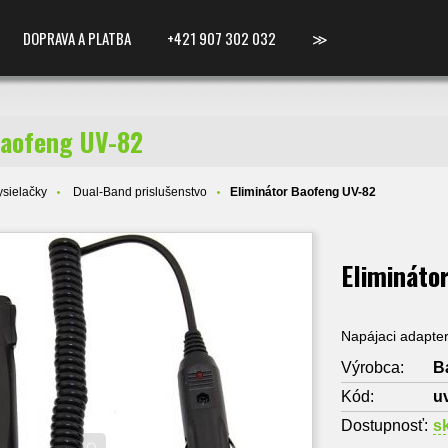
DOPRAVA A PLATBA
+421 907 302 032
≫
Baofeng UV-82
sielačky
Dual-Band prislušenstvo
Eliminátor Baofeng UV-82
Elimináto
Napájaci adapte
Výrobca:
B
Kód:
u
Dostupnosť:
s