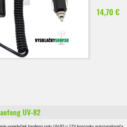
14,70 €
Baofeng UV-82
janie vysielačiek baofeng radu UV-82 u 12V koncovky autozapalovača.