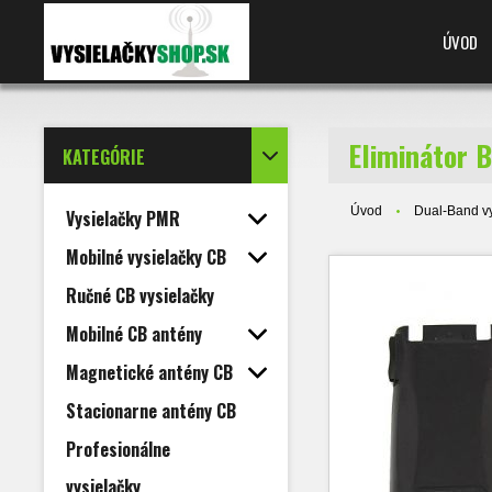
ÚVOD
Eliminátor 
KATEGÓRIE
Úvod
Dual-Band vy
Vysielačky PMR
Mobilné vysielačky CB
Ručné CB vysielačky
Mobilné CB antény
Magnetické antény CB
Stacionarne antény CB
Profesionálne
vysielačky