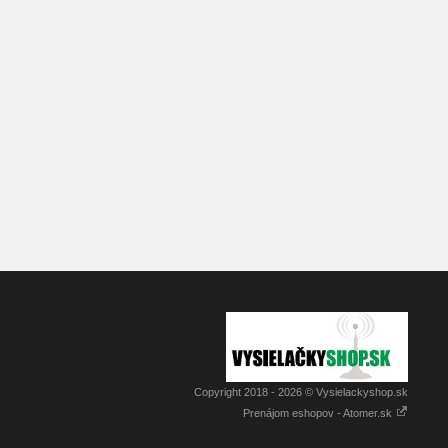
Copyright 2018 - 2026 © Vysielackyshop.sk
Prenájom eshopov - Atomer.sk