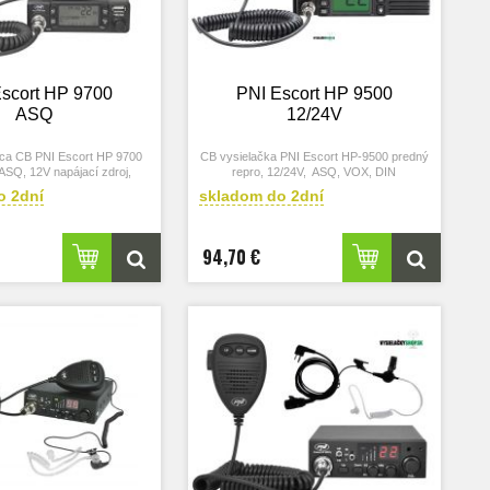
scort HP 9700
PNI Escort HP 9500
ASQ
12/24V
ica CB PNI Escort HP 9700
CB vysielačka PNI Escort HP-9500 predný
SQ, 12V napájací zdroj,
repro, 12/24V, ASQ, VOX, DIN
balenia je zástrčka do
CB rádiostanica PNI Escort HP 9500
o 2dní
skladom do 2dní
aľovača cigariet
multištandard, predný reproduktor, ASQ,
VOX, Scan, 4W, AM-FM, napájanie 12V -
24V, zástrčka do zapaľovača v cene
94,70 €