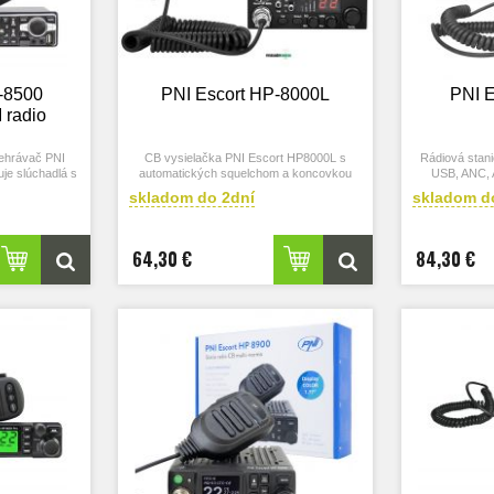
-8500
PNI Escort HP-8000L
PNI E
 radio
rehrávač PNI
CB vysielačka PNI Escort HP8000L s
Rádiová stan
je slúchadlá s
automatických squelchom a koncovkou
USB, ANC, A
autozapalovača.
súčasťou 
skladom do 2dní
skladom d
mom FM radia ,
CB PNI rádiostanica HP 8000L Escort s
zap
e autorádio +
nastaviteľným ASQ, 12V, 4W, zámok,
dnom
súčasťou balenia je zapaľovač
64,30 €
84,30 €