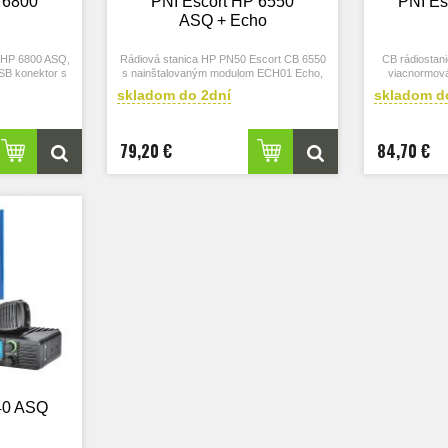
 6800
PNI Escort HP 6550
PNI Es
ASQ + Echo
t HP 6800 ASQ,
Rádiová stanica HP PN50 Escort CB 6550
CB rádiostan
SB konektor s
s nainštalovaným modulom ECH01 Echo,
viacnormová
h zariadení, 4
multištandardná, 4W, AM-FM, 12V
nastaviteľné
skladom do 2dní
skladom d
 je zástrčka do
balenia je zás
iet
79,20 €
84,70 €
40 ASQ