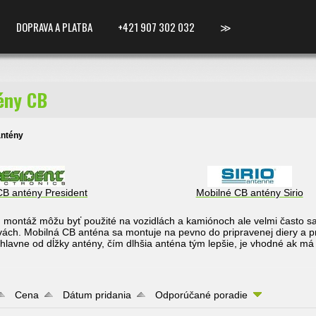
DOPRAVA A PLATBA
+421 907 302 032
≫
ény CB
antény
CB antény President
Mobilné CB antény Sirio
montáž môžu byť použité na vozidlách a kamiónoch ale velmi často sa
ách. Mobilná CB anténa sa montuje na pevno do pripravenej diery a pr
ý hlavne od dĺžky antény, čím dlhšia anténa tým lepšie, je vhodné ak m
Cena
Dátum pridania
Odporúčané poradie