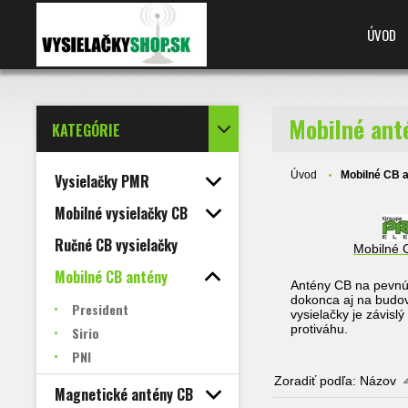
ÚVOD
Mobilné ant
KATEGÓRIE
Úvod
Mobilné CB 
Vysielačky PMR
Mobilné vysielačky CB
Ručné CB vysielačky
Mobilné 
Mobilné CB antény
Antény CB na pevnú 
dokonca aj na budov
President
vysielačky je závisl
protiváhu.
Sirio
PNI
Zoradiť podľa:
Názov
Magnetické antény CB