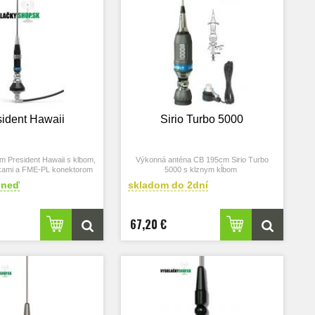
sident Hawaii
Sirio Turbo 5000
 President Hawaii s klbom,
Výkonná anténa CB 195cm Sirio Turbo
žkami a FME-PL konektorom
5000 s klznym kĺbom
hneď
skladom do 2dní
67,20 €