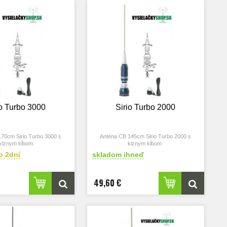
io Turbo 3000
Sirio Turbo 2000
70cm Sirio Turbo 3000 s
Anténa CB 145cm Sirio Turbo 2000 s
klznym kĺbom
klznym kĺbom
o 2dní
skladom ihneď
49,60 €