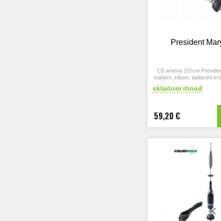
President Mar
CB anténa 155cm Presiden
kablom, klbom, ladiacimi k
PL konektorom
skladom ihneď
President Maryland 155cm 
59,20 €