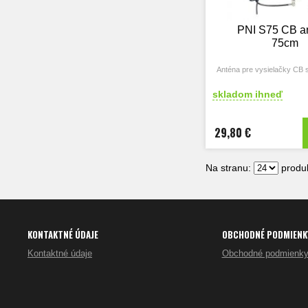
PNI S75 CB a
75cm
Anténa pre vysielačky CB 
skladom ihneď
29,80 €
Na stranu:
produk
KONTAKTNÉ ÚDAJE
OBCHODNÉ PODMIENK
Kontaktné údaje
Obchodné podmienk