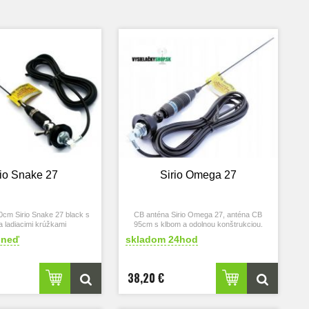
rio Snake 27
Sirio Omega 27
cm Sirio Snake 27 black s
CB anténa Sirio Omega 27, anténa CB
a ladiacimi krúžkami
95cm s klbom a odolnou konštrukciou.
hneď
skladom 24hod
38,20 €