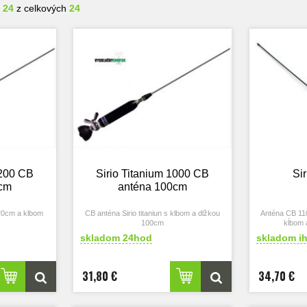
- 24
z celkových
24
1200 CB
Sirio Titanium 1000 CB
Si
0cm
anténa 100cm
120cm a klbom
CB anténa Sirio titaniun s klbom a dlžkou
Anténa CB 110
100cm
kĺbom 
skladom 24hod
skladom i
31,80 €
34,70 €