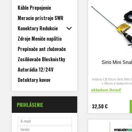
Káble Prepojenie
Meracie prístroje SWR
Konektory Redukcie
Zdroje Meniče napätia
Prepínače ant zlučovače
Zosilňovače Bleskoistky
Sirio Mini Sna
Autorádia 12/24V
Detektory kovov
Anténa CB 65cm Sirio Mini 
s kĺbom a ladiacimi 
skladom ihneď
PRIHLÁSENIE
32,50 €