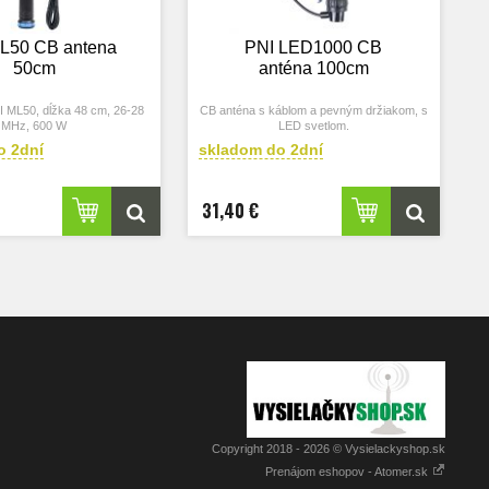
L50 CB antena
PNI LED1000 CB
50cm
anténa 100cm
 ML50, dĺžka 48 cm, 26-28
CB anténa s káblom a pevným držiakom, s
MHz, 600 W
LED svetlom.
o 2dní
skladom do 2dní
31,40 €
Copyright 2018 - 2026 © Vysielackyshop.sk
Prenájom eshopov - Atomer.sk