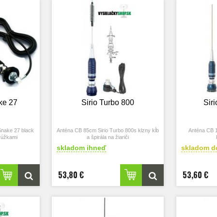
ke 27
Sirio Turbo 800
Sir
Snake 27 black
Anténa CB 85cm Sirio Turbo 800s klzny kĺb
Anténa CB 1
krúžkami
a špirála na žiariči
skladom ihneď
skladom d
53,80 €
53,60 €