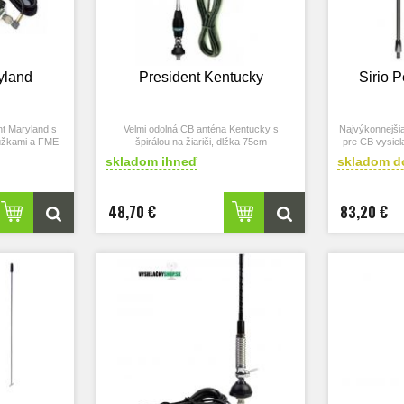
yland
President Kentucky
Sirio 
t Maryland s
Velmi odolná CB anténa Kentucky s
Najvýkonnejšia
rúžkami a FME-
špirálou na žiariči, dlžka 75cm
pre CB vysie
.
skladom ihneď
skladom d
5dB CB anténa
48,70 €
83,20 €