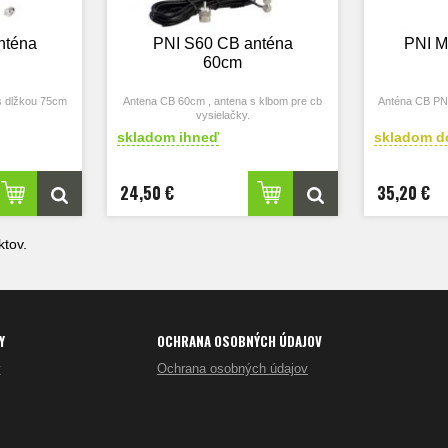
nténa
PNI S60 CB anténa
PNI M
60cm
s dlžkou 75cm
Antena CB 60cm , antena s klbom pre cb
Anténa CB PNI
vysielačky.
skladom ihneď
skladom d
24,50 €
35,20 €
tov.
Y
OCHRANA OSOBNÝCH ÚDAJOV
y
Ochrana osobných údajov