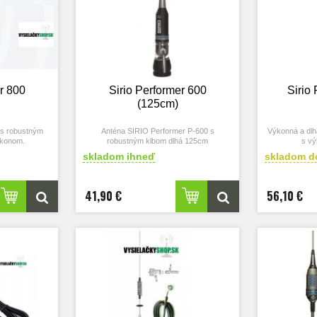
r 800
Sirio Performer 600
Sirio
(125cm)
 s robustným
Anténa SIRIO Performer P-600 s
Výkonná a dlh
ýkonom.
robustným klbom dlhá 125cm
s v
skladom ihneď
skladom d
41,90 €
56,10 €