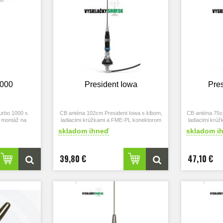
1000
President Iowa
Pre
urbo 1000 s
CB anténa 102cm President Iowa s klbom,
CB anténa 75cm
 montáž na
ladiacimi krúžkami a FME-PL konektorom
ladiacimi krú
do vysielačky
skladom ihneď
skladom i
39,80 €
47,10 €