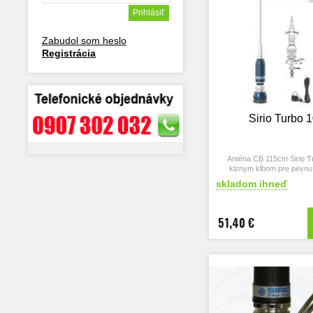
Zabudol som heslo
Registrácia
Sirio Turbo 
Anténa CB 115cm Sirio T
klznym kĺbom pre pevnu
vozidlo.
skladom ihneď
51,40 €