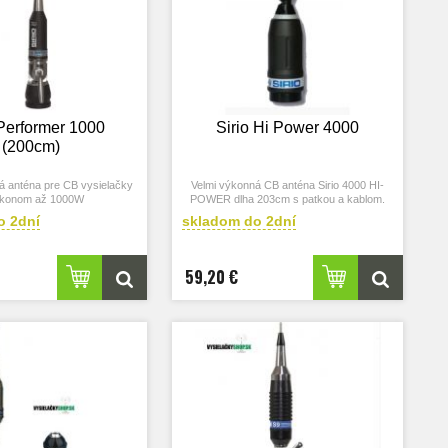
 Performer 1000
Sirio Hi Power 4000
(200cm)
á anténa pre CB vysielačky
Velmi výkonná CB anténa Sirio 4000 HI-
ýkonom až 1000W
POWER dlha 203cm s patkou a kablom.
o 2dní
skladom do 2dní
59,20 €