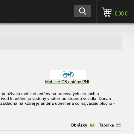
0,00 €
Mobilné CB antény PNI
 používajú mobilné antény na pracovných strojoch a
ívod k anténe je vedený vnútornou stranou vozidla. Dosah
á základňa na ktorej je anténa upevnená čo najväčšiu plochu -
Obrázky
Tabuľka