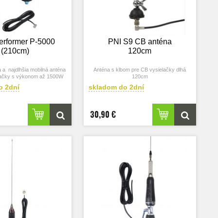
Performer P-5000
PNI S9 CB anténa
(210cm)
120cm
 a najdlhšia mobilná anténa
Anténa s klbom pre CB vysielačky dlhá
lačky s výkonom až 1500W
120cm
o 2dní
skladom do 2dní
30,90 €