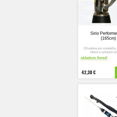
Sirio Performe
(165cm)
CB anténa pre vysielačky
klbom a vysokým v
skladom ihneď
42,30 €