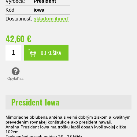
Výrobca:
President
Kód:
iowa
Dostupnosť:
skladom ihneď
42,60 €
DO KOŠÍKA
Opýtať sa
President Iowa
Mimoriadne oblubena anténa s velmi dobrým ziskom a kvalitným
prevedením rovnakej konštrukcie ako president hawaii.
Anténa President Iowa ma trošku lepši dosah kvoli svojej dlžke
102cm.
Frekvenčný rozsah antény 26 - 28 MHz