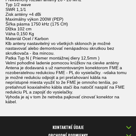
Typ 1/2 wave
SWR 1,1/1
Zisk antény +4 dBi
Maximálny výkon 200W (PEP)
Šířka pásma 1750 kHz (175 CH)
Dĺžka 102 cm
Váha 0,150 Kg
Materiál Ocel / Karbon
Klb anteny nastavitelný vo všetkých sklonoch je možné
nastavovať alebo demontovať nenápadnou skrutkou bez
skrutkovača - iba mincou.
Patka Typ N ( Priemer montážnej diery 12,5mm )
Velmi pohodlné ladenie pomocou krúžkov na cievke antény
Antena je dodavaná s už namontovaným konektorom FME a
rozoberatelnou redukciou FME - PL do vysielačky. -vdaka tomu
je možné redukciu odpojit a pri preťahovaní kábla na
neprístupné miesta využiť to že FME je omnoho tenšia, po
pretiahnutí koaxialného kábla stačí iba natočiť naspäť na FME
redukciu PL a zapojiť do vysielačky.
Vyhoda je aj v tom že netreba pajkovať cinovať konektor na
kábel.
KONTAKTNÉ ÚDAJE
OBCHODNÉ PODMIENKY