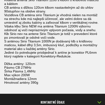
Kvalitná anténa Sirio Titanium 1200 s klbom s kridlovou maticou
a káblom
CB anténa s dlžkou 120cm klbom nastavitelným až do uhlov
90stupňov na obidve strany.
Vozidlova CB anténa sirio Titanium je vhodná nielen na montáž
na strechu kde má najlepši účinnosť, ale velmi dobre sa dá
umiestniť aj zboku kabíny a zafixovať klbom v vertikálnej rovine.
Vdaka klbu Sirio NEW ma anténa Titanium 1200N výbornu
odolnosť aj voči nepriaznivým vplyvom počasia, vody a snehu.
Klb Sirio nev na antene Sirio Titanium je totiž v prevedení ktoré
po zmontovalí je odolné voči vode.
S anténou Sirio Titanium 1000N je dodávaný klb s kridlovou
maticou, kábel dlhý 3,5m, imbusový kluč, podložky a montážny
material ako u každej antény Sirio.
Jediné čo potrebujete priobjednať k antíne je konektor PL6mm
ktorý najdete v kategorii Konektory-Redukcie.
Dlžka antény: 120cm
Pásmo CB 27MHz
Šírka Pásma 1,4MHz
Max výkon 200W
Montážnadiera 12mm
Hmotnosť antény 390g
KONTAKTNÉ ÚDAJE