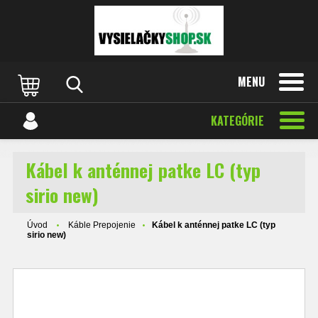
MENU
KATEGÓRIE
Kábel k anténnej patke LC (typ
sirio new)
Úvod
Káble Prepojenie
Kábel k anténnej patke LC (typ
sirio new)