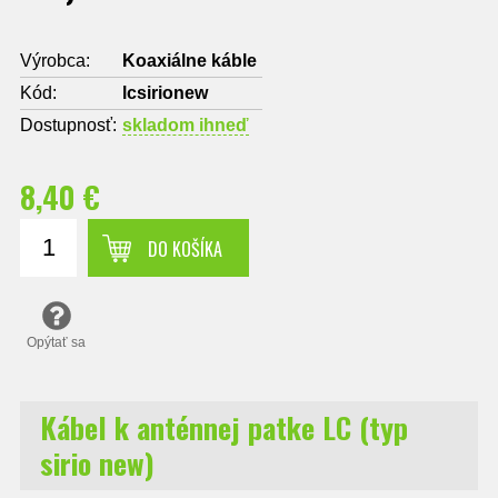
Výrobca:
Koaxiálne káble
Kód:
lcsirionew
Dostupnosť:
skladom ihneď
8,40 €
DO KOŠÍKA
Opýtať sa
Kábel k anténnej patke LC (typ
sirio new)