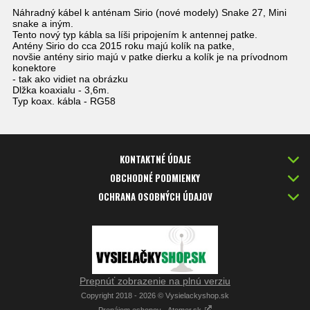
Náhradný kábel k anténam Sirio (nové modely) Snake 27, Mini
snake a iným.
Tento nový typ kábla sa líši pripojením k antennej patke.
Antény Sirio do cca 2015 roku majú kolík na patke,
novšie antény sirio majú v patke dierku a kolík je na prívodnom
konektore
- tak ako vidiet na obrázku
Dlžka koaxialu - 3,6m.
Typ koax. kábla - RG58
KONTAKTNÉ ÚDAJE
OBCHODNÉ PODMIENKY
OCHRANA OSOBNÝCH ÚDAJOV
Prepnúť zobrazenie na plnú verziu
Copyright 2018 - 2026 © Vysielackyshop.sk