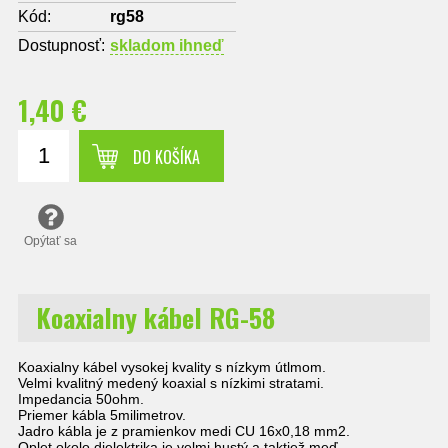
Kód:
rg58
Dostupnosť:
skladom ihneď
1,40 €
DO KOŠÍKA
Opýtať sa
Koaxialny kábel RG-58
Koaxialny kábel vysokej kvality s nízkym útlmom.
Velmi kvalitný medený koaxial s nízkimi stratami.
Impedancia 50ohm.
Priemer kábla 5milimetrov.
Jadro kábla je z pramienkov medi CU 16x0,18 mm2.
Oplet okolo dielektrika je velmi hustý a taktiež meď.