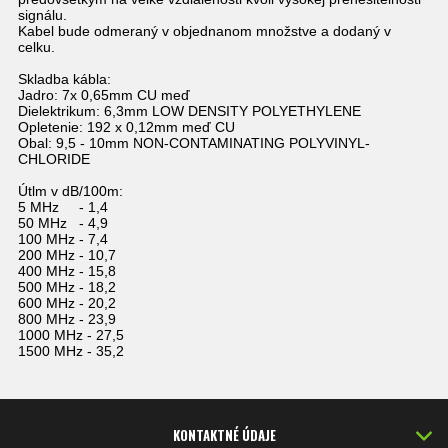
signálu.
Kabel bude odmeraný v objednanom množstve a dodaný v
celku.
Skladba kábla:
Jadro:
7x 0,65mm CU meď
Dielektrikum:
6,3mm LOW DENSITY POLYETHYLENE
Opletenie:
192 x 0,12mm meď CU
Obal:
9,5 - 10mm NON-CONTAMINATING POLYVINYL-
CHLORIDE
Útlm v dB/100m:
5 MHz - 1,4
50 MHz - 4,9
100 MHz - 7,4
200 MHz - 10,7
400 MHz - 15,8
500 MHz - 18,2
600 MHz - 20,2
800 MHz - 23,9
1000 MHz - 27,5
1500 MHz - 35,2
KONTAKTNÉ ÚDAJE