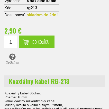
Výrobca:
Koaxiálne káble
Kód:
rg213
Dostupnosť:
skladom do 2dní
2,90 €
DO KOŠÍKA
Opýtať sa
Koaxiálny kábel RG-213
Koaxiálny kábel 50ohm.
Priemer 10mm.
Velmi kvalitný nizkoútlmový kábel.
Military kvalita s velmi nízkym útlmom,
predovšetkým na velké vzdialenosti kvoli vysokej prenesitelnosti