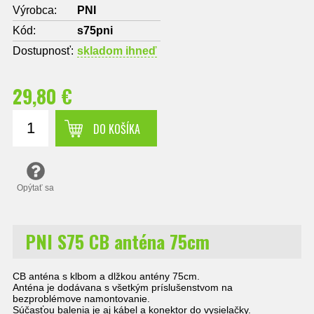
Výrobca:
PNI
Kód:
s75pni
Dostupnosť:
skladom ihneď
29,80 €
DO KOŠÍKA
Opýtať sa
PNI S75 CB anténa 75cm
CB anténa s klbom a dlžkou antény 75cm.
Anténa je dodávana s všetkým príslušenstvom na
bezproblémove namontovanie.
Súčasťou balenia je aj kábel a konektor do vysielačky.