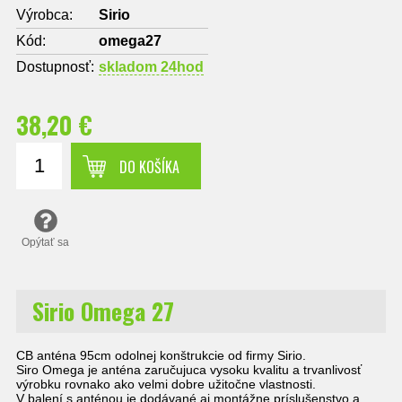
Výrobca:
Sirio
Kód:
omega27
Dostupnosť:
skladom 24hod
38,20 €
DO KOŠÍKA
Opýtať sa
Sirio Omega 27
CB anténa 95cm odolnej konštrukcie od firmy Sirio.
Siro Omega je anténa zaručujuca vysoku kvalitu a trvanlivosť
výrobku rovnako ako velmi dobre užitočne vlastnosti.
V balení s anténou je dodávané aj montážne príslušenstvo a