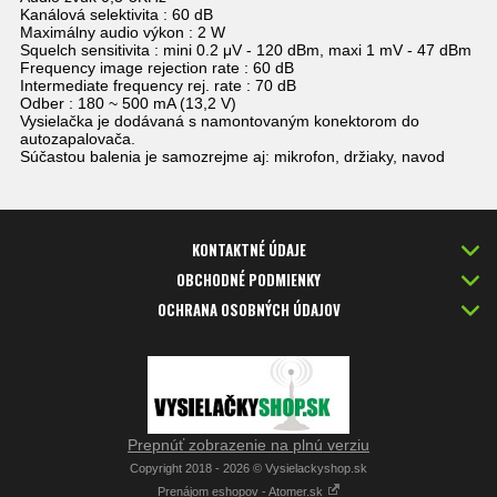
Kanálová selektivita : 60 dB
Maximálny audio výkon : 2 W
Squelch sensitivita : mini 0.2 μV - 120 dBm, maxi 1 mV - 47 dBm
Frequency image rejection rate : 60 dB
Intermediate frequency rej. rate : 70 dB
Odber : 180 ~ 500 mA (13,2 V)
Vysielačka je dodávaná s namontovaným konektorom do
autozapalovača.
Súčastou balenia je samozrejme aj: mikrofon, držiaky, navod
KONTAKTNÉ ÚDAJE
OBCHODNÉ PODMIENKY
OCHRANA OSOBNÝCH ÚDAJOV
Prepnúť zobrazenie na plnú verziu
Copyright 2018 - 2026 © Vysielackyshop.sk
Prenájom eshopov - Atomer.sk