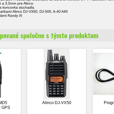
,5 a 3,5mm pre Alinco.
va koncovka sluchadla.
elačkami Alinco DJ-VX50, DJ-500, A-40 A40
dent Randy III
pované spoločne s týmto produktom
MD5
Alinco DJ-VX50
Progr
R GPS