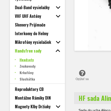
Dual-Band vysielačky
VHF UHF Antény
Skenery Prijímače
Interkomy do Helmy
Mikrofóny vysielačiek
Handsfree sady
Headsety
Zvukovody
Krkafóny
Sluchátka
Opýtať sa
Reproduktory CB
HF sada Ali
Montážne Rámiky DIN
Magnety Klby Držiaky
Sada do ucha Alinco