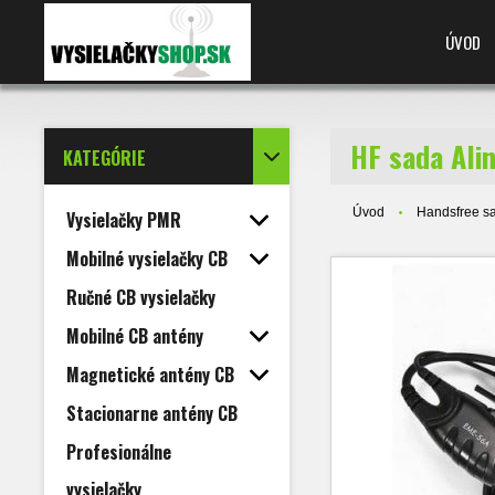
ÚVOD
HF sada Ali
KATEGÓRIE
Úvod
Handsfree s
Vysielačky PMR
Mobilné vysielačky CB
Ručné CB vysielačky
Mobilné CB antény
Magnetické antény CB
Stacionarne antény CB
Profesionálne
vysielačky