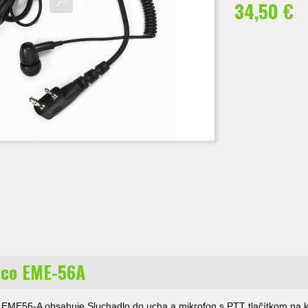
34,50 €
nco EME-56A
 EME56-A obsahuje Sluchadlo do ucha a mikrofon s PTT tlačítkom na k