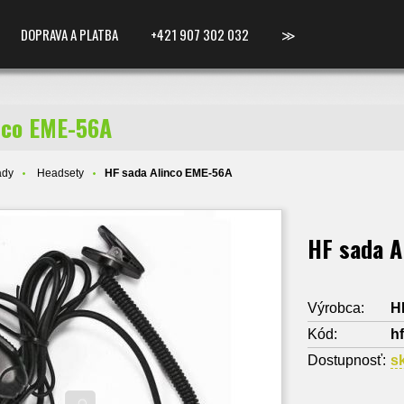
DOPRAVA A PLATBA
+421 907 302 032
≫
nco EME-56A
ady
Headsety
HF sada Alinco EME-56A
HF sada A
Výrobca:
H
Kód:
h
Dostupnosť:
s