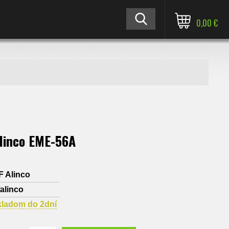
0,00 €
linco EME-56A
F Alinco
falinco
kladom do 2dní