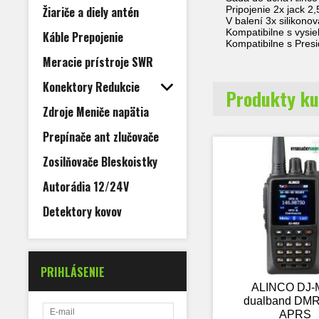
Žiariče a diely antén
Pripojenie 2x jack 2
V balení 3x silikono
Kompatibilne s vysi
Káble Prepojenie
Kompatibilne s Presi
Meracie prístroje SWR
Konektory Redukcie
Produkty ku
Zdroje Meniče napätia
Prepínače ant zlučovače
Zosilňovače Bleskoistky
Autorádia 12/24V
Detektory kovov
PRIHLÁSENIE
ALINCO DJ-
dualband DM
APRS