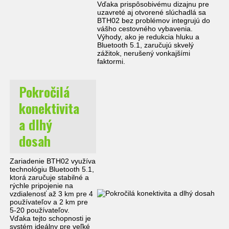
Vďaka prispôsobivému dizajnu pre
uzavreté aj otvorené slúchadlá sa
BTH02 bez problémov integrujú do
vášho cestovného vybavenia.
Výhody, ako je redukcia hluku a
Bluetooth 5.1, zaručujú skvelý
zážitok, nerušený vonkajšími
faktormi.
Pokročilá
konektivita
a dlhý
dosah
Zariadenie BTH02 využíva
technológiu Bluetooth 5.1,
ktorá zaručuje stabilné a
rýchle pripojenie na
vzdialenosť až 3 km pre 4
používateľov a 2 km pre
5-20 používateľov.
Vďaka tejto schopnosti je
systém ideálny pre veľké