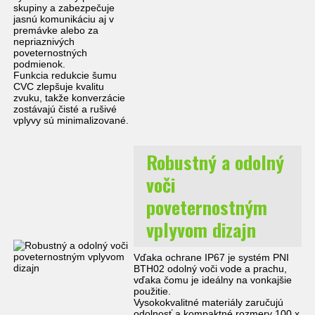
skupiny a zabezpečuje
jasnú komunikáciu aj v
premávke alebo za
nepriaznivých
poveternostných
podmienok.
Funkcia redukcie šumu
CVC zlepšuje kvalitu
zvuku, takže konverzácie
zostávajú čisté a rušivé
vplyvy sú minimalizované.
Robustný a odolný
voči
poveternostným
vplyvom dizajn
Vďaka ochrane IP67 je systém PNI
BTH02 odolný voči vode a prachu,
vďaka čomu je ideálny na vonkajšie
použitie.
Vysokokvalitné materiály zaručujú
odolnosť a kompaktné rozmery 100 x