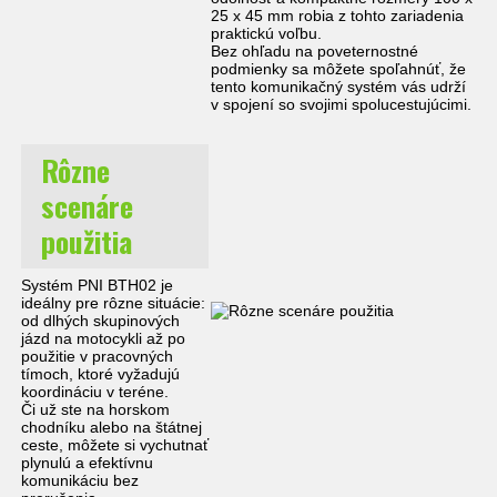
25 x 45 mm robia z tohto zariadenia
praktickú voľbu.
Bez ohľadu na poveternostné
podmienky sa môžete spoľahnúť, že
tento komunikačný systém vás udrží
v spojení so svojimi spolucestujúcimi.
Rôzne
scenáre
použitia
Systém PNI BTH02 je
ideálny pre rôzne situácie:
od dlhých skupinových
jázd na motocykli až po
použitie v pracovných
tímoch, ktoré vyžadujú
koordináciu v teréne.
Či už ste na horskom
chodníku alebo na štátnej
ceste, môžete si vychutnať
plynulú a efektívnu
komunikáciu bez