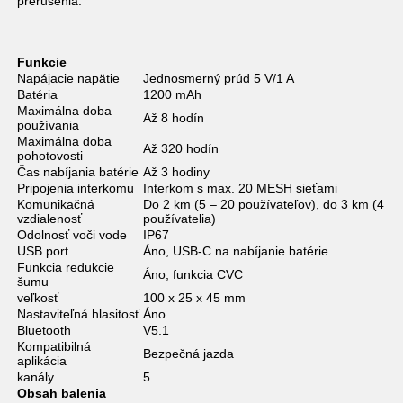
prerušenia.
Funkcie
Napájacie napätie
Jednosmerný prúd 5 V/1 A
Batéria
1200 mAh
Maximálna doba
Až 8 hodín
používania
Maximálna doba
Až 320 hodín
pohotovosti
Čas nabíjania batérie
Až 3 hodiny
Pripojenia interkomu
Interkom s max. 20 MESH sieťami
Komunikačná
Do 2 km (5 – 20 používateľov), do 3 km (4
vzdialenosť
používatelia)
Odolnosť voči vode
IP67
USB port
Áno, USB-C na nabíjanie batérie
Funkcia redukcie
Áno, funkcia CVC
šumu
veľkosť
100 x 25 x 45 mm
Nastaviteľná hlasitosť
Áno
Bluetooth
V5.1
Kompatibilná
Bezpečná jazda
aplikácia
kanály
5
Obsah balenia