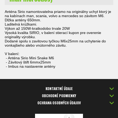
Anténa Sirio namontovatelna priamo na originálny uchyt ktorý je
na kabínach man, scania, volvo a mercedes so závitom M6.
Dlžka antény 650mm.
Laditelná krúžkami.
Výkon až 150W-kratkodobo trvale 20W
Vysoká kvalita SIRIO, v balení stierací kupon pre overenie
originality výrobku.
Dodané spolu s zavitovou tyčkou M6x25mm na uchytenie do
vonkajšieho alebo vnútorného závitu.
V balení:
- Anténa Sirio Mini Snake M6
- Závitový štift 6mmx25mm
- Imbus na nastavenie antény
KONTAKTNÉ ÚDAJE
OBCHODNÉ PODMIENKY
OCHRANA OSOBNÝCH ÚDAJOV