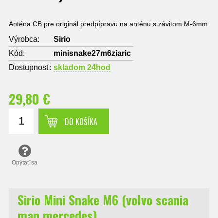
Anténa CB pre originál predpípravu na anténu s závitom M-6mm
Výrobca:
Sirio
Kód:
minisnake27m6ziaric
Dostupnosť:
skladom 24hod
29,80 €
DO KOŠÍKA
Opýtať sa
Sirio Mini Snake M6 (volvo scania
man mercedes)