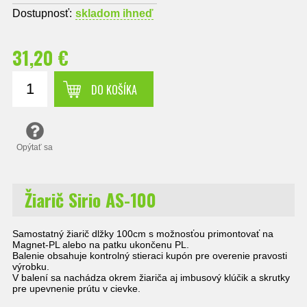
Dostupnosť:
skladom ihneď
31,20 €
DO KOŠÍKA
Opýtať sa
Žiarič Sirio AS-100
Samostatný žiarič dlžky 100cm s možnosťou primontovať na
Magnet-PL alebo na patku ukončenu PL.
Balenie obsahuje kontrolný stieraci kupón pre overenie pravosti
výrobku.
V balení sa nachádza okrem žiariča aj imbusový klúčik a skrutky
pre upevnenie prútu v cievke.