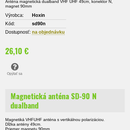
Anténa magnetická dualband VHF UHF 49cm, konektor N,
magnet 90mm
Výrobca:
Hoxin
Kód:
sd90n
Dostupnosť:
na objednávku
26,10 €
Opýtať sa
Magnetická anténa SD-90 N
dualband
Magnetiká VHFUHF anténa s vertikálnou polarizáciou.
Dĺžka antény 49cm.
Priemer magnetu 90mm.