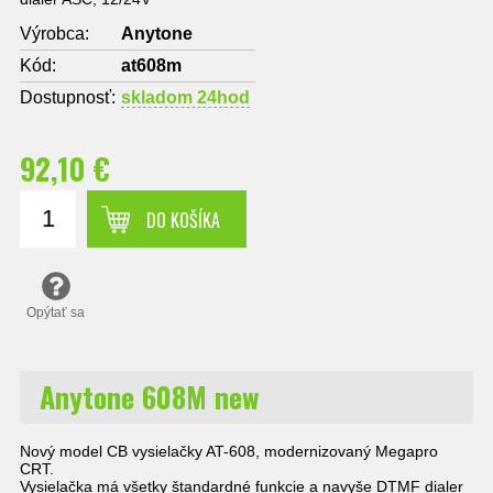
Výrobca:
Anytone
Kód:
at608m
Dostupnosť:
skladom 24hod
92,10 €
DO KOŠÍKA
Opýtať sa
Anytone 608M new
Nový model CB vysielačky AT-608, modernizovaný Megapro
CRT.
Vysielačka má všetky štandardné funkcie a navyše DTMF dialer