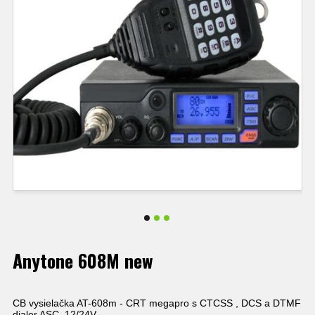
Anytone 608M new
CB vysielačka AT-608m - CRT megapro s CTCSS , DCS a DTMF
dialer ASC, 12/24V