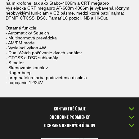
na mikrofone, tak ako Stabo-4006m a
CRT megapro
Vysielačka CRT megapro AT-608m 4006m je vybavená rôznymi
neobvyklými funkciam v CB pásme, medzi ktoré patrí najmä:
DTMF, CTCSS, DSC, Pamäť 16 pozícii, NB a Hi-Cut.
Ostatné funkcie:
- Automatický Squelch
- Multinormová prevádzka
- AM/FM mode
- Vysielací výkon 4W
- Dual Watch počúvanie dvoch kanálov
- CTCSS a DSC subkanály
- S.meter
- Skenovanie kanálov
- Roger beep
- prepínatelna farba podsvietenia displeja
- napájanie 12/24V
KONTAKTNÉ ÚDAJE
OBCHODNÉ PODMIENKY
OCHRANA OSOBNÝCH ÚDAJOV