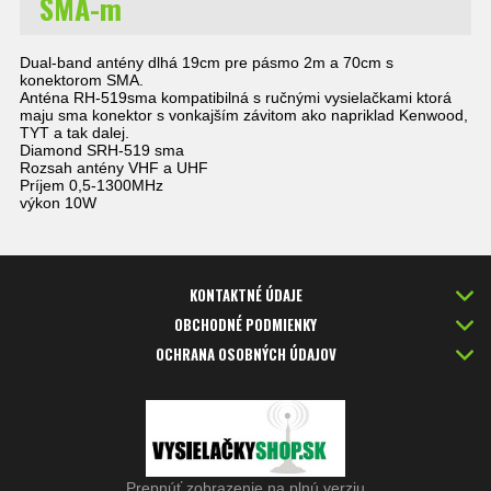
SMA-m
Dual-band antény dlhá 19cm pre pásmo 2m a 70cm s
konektorom SMA.
Anténa RH-519sma kompatibilná s ručnými vysielačkami ktorá
maju sma konektor s vonkajším závitom ako napriklad Kenwood,
TYT a tak dalej.
Diamond SRH-519 sma
Rozsah antény VHF a UHF
Príjem 0,5-1300MHz
výkon 10W
KONTAKTNÉ ÚDAJE
OBCHODNÉ PODMIENKY
OCHRANA OSOBNÝCH ÚDAJOV
Prepnúť zobrazenie na plnú verziu