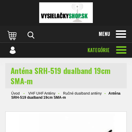
MENU
KATEGÓRIE
Anténa SRH-519 dualband 19cm
SMA-m
Úvod
VHF UHF Antény
Ručné dualband antény
Anténa
SRH-519 dualband 19cm SMA-m