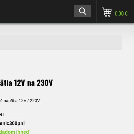
0,00 €
ätia 12V na 230V
ič napätia 12V / 220V
NI
enic300pni
kladom ihneď