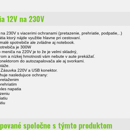
ia 12V na 230V
na 230V s viacerimi ochranami (pretazenie, prehriatie, podpatie,..)
ia ktorý nájde využitie hlavne pri cestovaní.
malé spotrebiče ale zvládne aj notebook.
otrebiča je 300W
 meniča na 220V je to že je velmi skladný,
m a nízkej hmotnosti vám nebute v aute prekážať.
onektorom do autozapalovača ale aj svorkami.
táže.
 Zásuvka 220V a USB konektor.
uje nasledujuce ochrany:
pretaženim
rehriatim
kles napatia
azeniu
iatiu
tiu
pované spoločne s týmto produktom