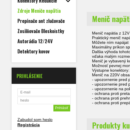
Konektory Redukcie
Zdroje Meniče napätia
Menič napät
Prepínače ant zlučovače
Zosilňovače Bleskoistky
Menič napätia z 12V 
Praktický menič napät
Autorádia 12/24V
Môžete ním napájat 
Maximálny príkon sp
Detektory kovov
Dalšia výhoda tohoto
vďaka malým rozmero
Menič je vybavený k
Možnosť pevnej mon
Výstupne konektory:
PRIHLÁSENIE
Menič na 220V obsah
- upozornenie pred 
- upozornenie pred p
- upozornenie na po
- ochrana proti pret
- ochrana proti prehr
- ochrana proti prepä
Zabudol som heslo
Produkty ku
Registrácia