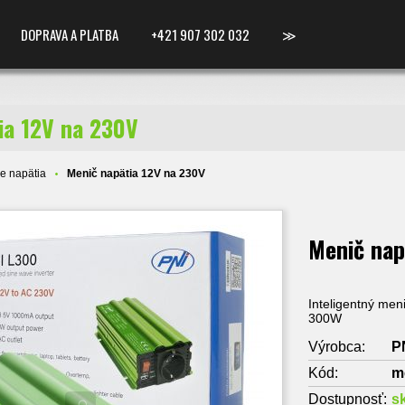
DOPRAVA A PLATBA
+421 907 302 032
≫
ia 12V na 230V
e napätia
Menič napätia 12V na 230V
Menič nap
Inteligentný men
300W
Výrobca:
P
Kód:
m
Dostupnosť:
s