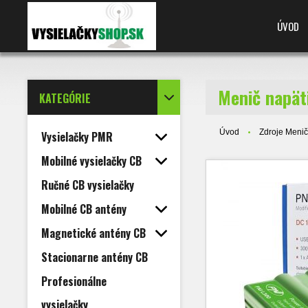
ÚVOD
Menič napät
KATEGÓRIE
Úvod
Zdroje Menič
Vysielačky PMR
Mobilné vysielačky CB
Ručné CB vysielačky
Mobilné CB antény
Magnetické antény CB
Stacionarne antény CB
Profesionálne
vysielačky