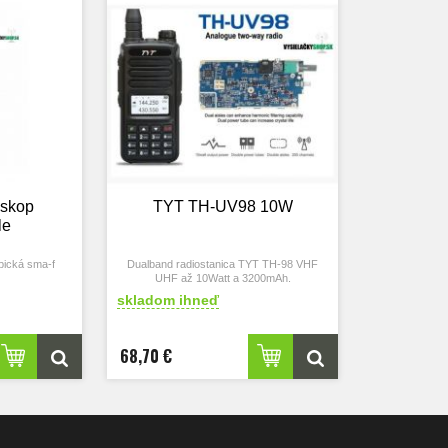
eskop
TYT TH-UV98 10W
le
pická sma-f
Dualband radiostanica TYT TH-98 VHF
UHF až 10Watt a 3200mAh.
Kvalita a odolnosť + velmi dobrá výdrž na
skladom ihneď
nabitie, vysielačka TYT TH-UV98 je
vybornou volbou po všetkých strankach
ake môžete po vysielačke požadovať.
68,70 €