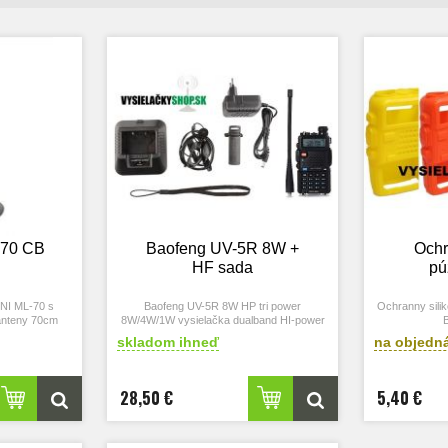
-70 CB
Baofeng UV-5R 8W +
Och
HF sada
pú
NI ML-70 s
Baofeng UV-5R 8W HP tri power
Ochranny sili
a anteny 70cm
8W/4W/1W vysielačka dualband HI-power
VHF UHF
skladom ihneď
na objedn
28,50 €
5,40 €