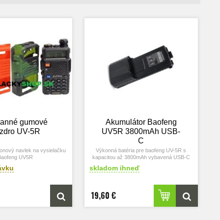
ranné gumové
Akumulátor Baofeng
zdro UV-5R
UV5R 3800mAh USB-
C
konový navlek na vysielačku
Výkonná batéria pre baofeng UV-5R s
Baofeng UV5R
kapacitou až 3800mAh vybavená USB-C
nabijanim.
ávku
skladom ihneď
19,60 €