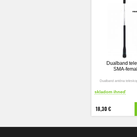
Dualband tel
SMA-fema
Dualband anténa telesko
skladom ihneď
18,30 €