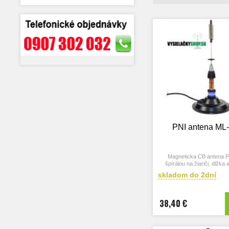
PNI antena ML
Magneticka CB antena P
špírálou na žiariči, dlžk
skladom do 2dní
38,40 €