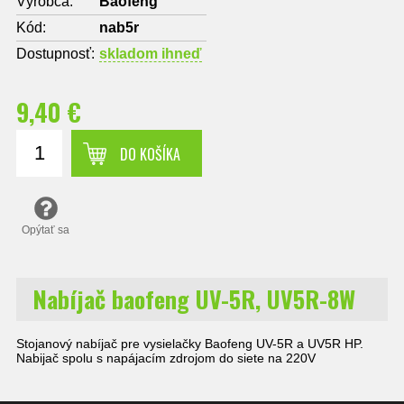
Výrobca:
Baofeng
Kód:
nab5r
Dostupnosť:
skladom ihneď
9,40 €
DO KOŠÍKA
Opýtať sa
Nabíjač baofeng UV-5R, UV5R-8W
Stojanový nabíjač pre vysielačky Baofeng UV-5R a UV5R HP.
Nabijač spolu s napájacím zdrojom do siete na 220V