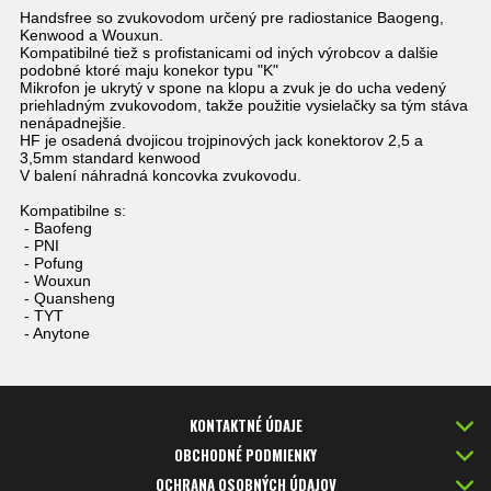
Handsfree so zvukovodom určený pre radiostanice Baogeng,
Kenwood a Wouxun.
Kompatibilné tiež s profistanicami od iných výrobcov a dalšie
podobné ktoré maju konekor typu "K"
Mikrofon je ukrytý v spone na klopu a zvuk je do ucha vedený
priehladným zvukovodom, takže použitie vysielačky sa tým stáva
nenápadnejšie.
HF je osadená dvojicou trojpinových jack konektorov 2,5 a
3,5mm standard kenwood
V balení náhradná koncovka zvukovodu.
Kompatibilne s:
- Baofeng
- PNI
- Pofung
- Wouxun
- Quansheng
- TYT
- Anytone
KONTAKTNÉ ÚDAJE
OBCHODNÉ PODMIENKY
OCHRANA OSOBNÝCH ÚDAJOV