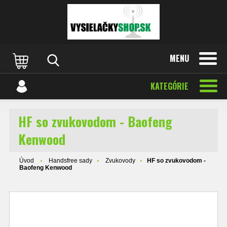
MENU
KATEGÓRIE
HF so zvukovodom - Baofeng
Kenwood
Úvod
Handsfree sady
Zvukovody
HF so zvukovodom -
Baofeng Kenwood