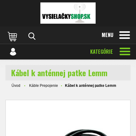
MENU
KATEGÓRIE
Kábel k anténnej patke Lemm
Úvod
Káble Prepojenie
Kábel k anténnej patke Lemm