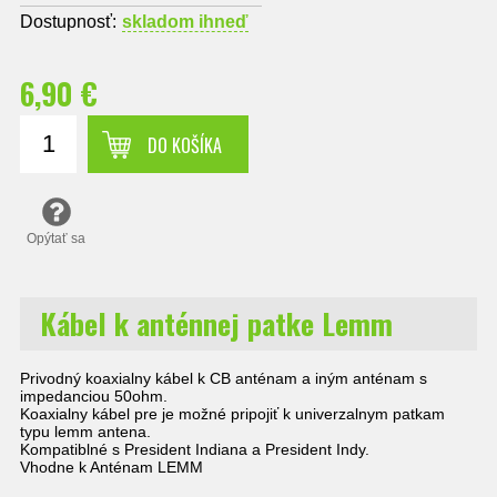
Dostupnosť:
skladom ihneď
6,90 €
DO KOŠÍKA
Opýtať sa
Kábel k anténnej patke Lemm
Privodný koaxialny kábel k CB anténam a iným anténam s
impedanciou 50ohm.
Koaxialny kábel pre je možné pripojiť k univerzalnym patkam
typu lemm antena.
Kompatiblné s President Indiana a President Indy.
Vhodne k Anténam LEMM