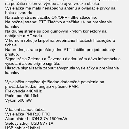
na použitie nielen vo výrobe ale aj vo vrecku obleku.
Vysielačka má malú nenápadnu anténu a ovládacie prvky na
boku aj vpredu.
Na zadnej strane tlačítko ON/OFF - dlhé stlačenie.
Na bočnej strane: PTT Tlačítko a tlačítka +/- na prepínanie
kanálov.
Na druhej strane sú pod gumovým krytom konektory na
nabíjanie a HF sadu
V hornom rohu je knipel na prepínanie hlasitosti hlasnejšie a
tichšie.
Na prednej strane je ešte jedno PTT tlačítko pre jednoduchý
prístup.
Signalizácia Zelenou a Čevenou diodou Vám dáva informáciu o
vysielaní alebo príjme signálu.
Hlasova signalizacia zapnutia/vypnutia vysielačky a prepínania
kanálov.
Vysielačka nevyžaduje žiadne dodatočné povolenia na
prevádzku kedže funguje v pásme PMR.
Frekvencia 446MHz
Počet pamätí 16ch
Výkon 500mW
V balení sa nachádza:
Vysielačka PNI R10 PRO
Akumulátor Li-ION 3,7V 1500mAh
Sietový zdroj USB 5V / 1A
USB nabíjací kábel