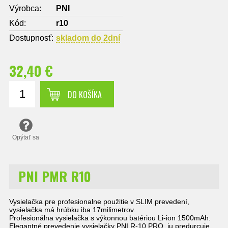
Výrobca:
PNI
Kód:
r10
Dostupnosť:
skladom do 2dní
32,40 €
DO KOŠÍKA
Opýtať sa
PNI PMR R10
Vysielačka pre profesionalne použitie v SLIM prevedení,
vysielačka má hrúbku iba 17milimetrov.
Profesionálna vysielačka s výkonnou batériou Li-ion 1500mAh.
Elegantné prevedenie vysielačky PNI R-10 PRO ju predurcuje