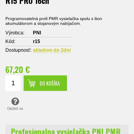
R15 PRO 16ch
Programovatelná profi PMR vysielačka spolu s liion
akumulátorom a stojanovým nabíjačom.
Výrobca:
PNI
Kód:
r15
Dostupnosť:
skladom do 2dní
67,20 €
DO KOŠÍKA
Opýtať sa
Profesionalna vysielačka PNI PMR