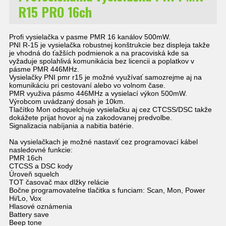
R15 PRO 16ch
Profi vysielačka v pasme PMR 16 kanálov 500mW.
PNI R-15 je vysielačka robustnej konštrukcie bez displeja takže
je vhodná do ťažších podmienok a na pracoviská kde sa
vyžaduje spolahlivá komunikácia bez licencii a poplatkov v
pásme PMR 446MHz.
Vysielačky PNI pmr r15 je možné využívať samozrejme aj na
komunikáciu pri cestovaní alebo vo volnom čase.
PMR využiva pásmo 446MHz a vysielací výkon 500mW.
Výrobcom uvádzaný dosah je 10km.
Tlačítko Mon odsquelchuje vysielačku aj cez CTCSS/DSC takže
dokážete prijat hovor aj na zakodovanej predvolbe.
Signalizacia nabíjania a nabitia batérie.
Na vysielačkach je možné nastaviť cez programovací kábel
nasledovné funkcie:
PMR 16ch
CTCSS a DSC kody
Úroveň squelch
TOT časovač max dlžky relácie
Bočne programovatelne tlačitka s funciam: Scan, Mon, Power
Hi/Lo, Vox
Hlasové oznámenia
Battery save
Beep tone