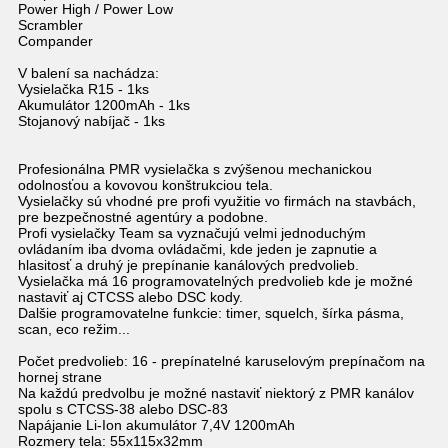
Power High / Power Low
Scrambler
Compander
V balení sa nachádza:
Vysielačka R15 - 1ks
Akumulátor 1200mAh - 1ks
Stojanový nabíjač - 1ks
Profesionálna PMR vysielačka s zvýšenou mechanickou
odolnosťou a kovovou konštrukciou tela.
Vysielačky sú vhodné pre profi využitie vo firmách na stavbách,
pre bezpečnostné agentúry a podobne.
Profi vysielačky Team sa vyznačujú velmi jednoduchým
ovládaním iba dvoma ovládačmi, kde jeden je zapnutie a
hlasitosť a druhý je prepínanie kanálových predvolieb.
Vysielačka má 16 programovatelných predvolieb kde je možné
nastaviť aj CTCSS alebo DSC kody.
Dalšie programovatelne funkcie: timer, squelch, šírka pásma,
scan, eco režim...
Počet predvolieb: 16 - prepínatelné karuselovým prepínačom na
hornej strane
Na každú predvolbu je možné nastaviť niektorý z PMR kanálov
spolu s CTCSS-38 alebo DSC-83
Napájanie Li-Ion akumulátor 7,4V 1200mAh
Rozmery tela: 55x115x32mm