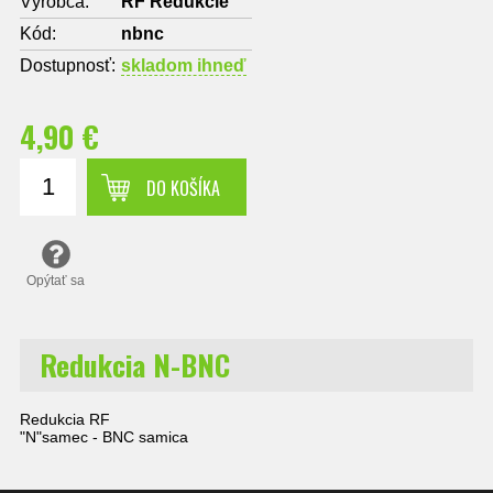
Výrobca:
RF Redukcie
Kód:
nbnc
Dostupnosť:
skladom ihneď
4,90 €
DO KOŠÍKA
Opýtať sa
Redukcia N-BNC
Redukcia RF
"N"samec - BNC samica