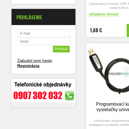
Univerzalny konektor UHF, 
kabel 5-6mm.
PL konektor pre CB 
skladom ihneď
PRIHLÁSENIE
Konektor PL na kábel R
1,60 €
Zabudol som heslo
Registrácia
Programovací k
vysielačky univ
Univerzalny programovac
analogové vysielačky baofe
wouxun, kenwood a 