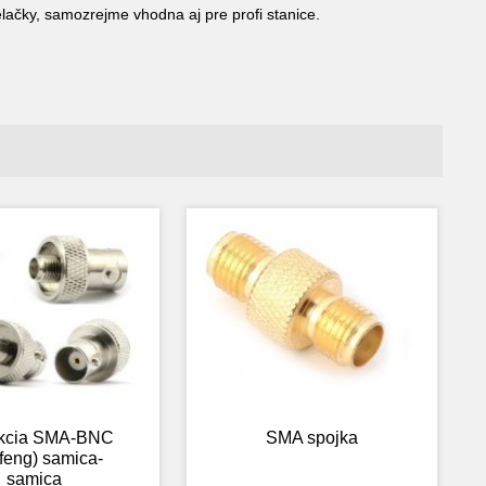
ačky, samozrejme vhodna aj pre profi stanice.
kcia SMA-BNC
SMA spojka
feng) samica-
samica