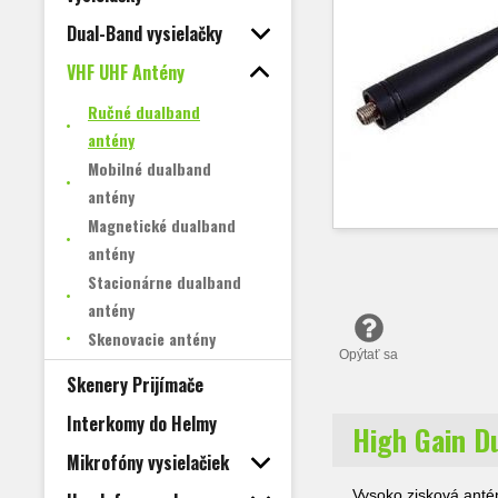
Dual-Band vysielačky
VHF UHF Antény
Ručné dualband
antény
Mobilné dualband
antény
Magnetické dualband
antény
Stacionárne dualband
antény
Skenovacie antény
Opýtať sa
Skenery Prijímače
Interkomy do Helmy
High Gain D
Mikrofóny vysielačiek
Vysoko zisková anté