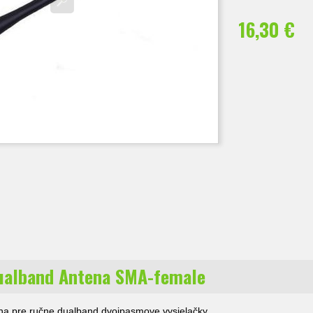
16,30 €
ualband Antena SMA-female
na pre ručne dualband dvojpasmove vysielačky.