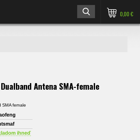
0,00 €
 Dualband Antena SMA-female
d SMA female
aofeng
ntsmaf
kladom ihneď