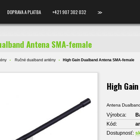
DOPRAVA A PLATBA
+421 907 302 032
≫
ualband Antena SMA-female
tény
Ručné dualband antény
High Gain Dualband Antena SMA-female
High Gain
Antena Dualban
Výrobca:
B
Kód:
a
Dostupnosť:
s