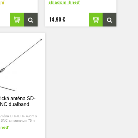
ní
skladom ihneď
14,90 €
ická anténa SD-
BNC dualband
anténa UHF/UHF 49cm s
m BNC a magnetom 75mm
hneď