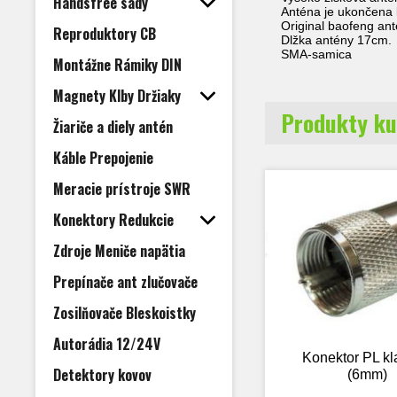
Handsfree sady
Anténa je ukončena 
Original baofeng an
Reproduktory CB
Dlžka antény 17cm.
SMA-samica
Montážne Rámiky DIN
Magnety Klby Držiaky
Produkty ku
Žiariče a diely antén
Káble Prepojenie
Meracie prístroje SWR
Konektory Redukcie
Zdroje Meniče napätia
Prepínače ant zlučovače
Zosilňovače Bleskoistky
Autorádia 12/24V
Konektor PL kl
Detektory kovov
(6mm)