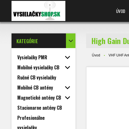
ÚVOD
High Gain D
KATEGÓRIE
Úvod
VHF UHF An
Vysielačky PMR
Mobilné vysielačky CB
Ručné CB vysielačky
Mobilné CB antény
Magnetické antény CB
Stacionarne antény CB
Profesionálne
vysielačky