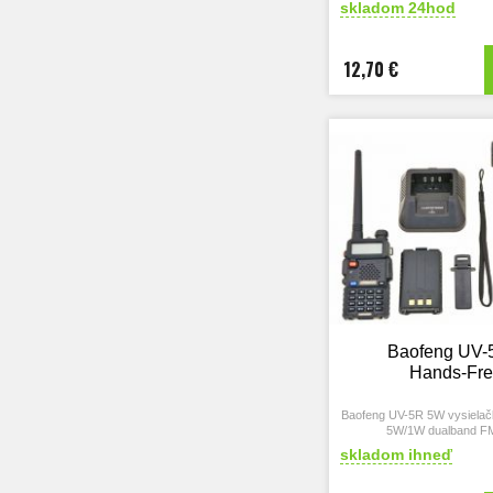
skladom 24hod
12,70 €
Baofeng UV-
Hands-Fr
Baofeng UV-5R 5W vysiela
5W/1W dualband FM
skladom ihneď