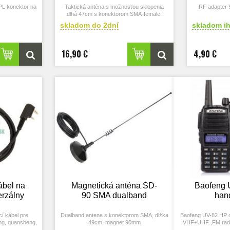
PL konektor na
Taktická anténa s možnosťou sklopenia
RF adapter
dlhá 47cm s konektorom SMA-female.
antény.
skladom do 2dní
skladom i
G58 / H155
16,90 €
4,90 €
ábel na
Magnetická anténa SD-
Baofeng 
erzálny
90 SMA dualband
han
í kábel pre
Dualband antena s konektorom SMA, dlžka
Baofeng UV-82 HP
ng, quansheng,
49cm, magnet 90mm
VHF+UHF ,FM radi
podobne