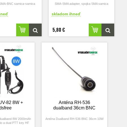
 SMA-BNC samica-samica
SMA-SMA adapter, spojka SMA samica
hneď
skladom ihneď
5,80 €
UV-82 8W +
Anténa RH-536
dsfree
dualband 36cm BNC
 dualband 8W 2000mAh
Anténa Dualband RH-536 BNC 36cm 10W
o a dual PTT key HF