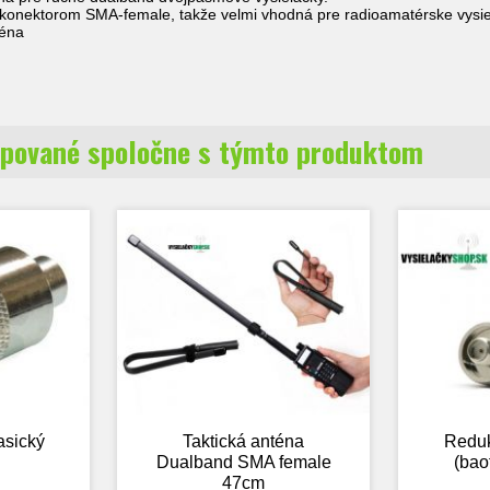
konektorom SMA-female, takže velmi vhodná pre radioamatérske vysiel
téna
pované spoločne s týmto produktom
asický
Taktická anténa
Redu
Dualband SMA female
(bao
47cm