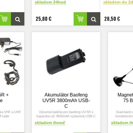
skladom 24hod
skladom do 2d
25,80 €
28,50 €
5R +
Akumulátor Baofeng
Magnet
ee
UV5R 3800mAh USB-
75 
C
čka VHF a UHF
Výkonná batéria pre baofeng UV-5R s
Dual-band 
 radio
kapacitou až 3800mAh vybavená USB-C
konektoro
nabijanim.
skladom ihneď
skladom i