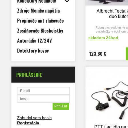
Konektory Redukcie
Zdroje Meniče napätia
Albrecht Tectal
duo kufor
Prepínače ant zlučovače
Robustne, vodotesne a
Zosilňovače Bleskoistky
vysielačky v odolnom 
Vodotesne vysielačky 
skladom 24hod
Autorádia 12/24V
kanalmi s nabijanim 
Detektory kovov
123,60 €
PRIHLÁSENIE
Zabudol som heslo
Registrácia
PTT tlaciidlo na 