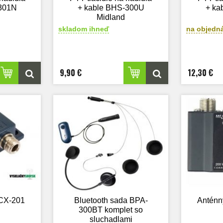
-301N
+ kable BHS-300U
+ ka
Midland
skladom ihneď
na objedn
9,90 €
12,30 €
 CX-201
Bluetooth sada BPA-
Anténn
300BT komplet so
sluchadlami