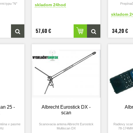
rmi typu "N"
Prepína
skladom 24hod
skladom 2
57,60 €
34,20 €
an 25 -
Albrecht Eurostick DX -
Alb
z
scan
nténa v pasme
Scanovacia antena Albrecht Eurostick
Radiovy scan
MHz
Multiscan DX
78-174MHz
Albrecht AE-33