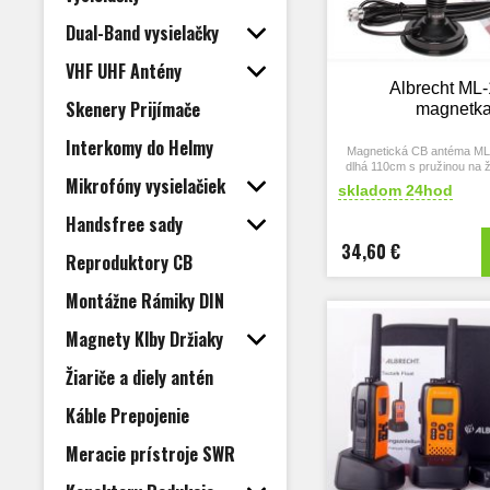
Dual-Band vysielačky
VHF UHF Antény
Albrecht ML
Skenery Prijímače
magnetk
Interkomy do Helmy
Magnetická CB antéma ML-
dlhá 110cm s pružinou na ži
Mikrofóny vysielačiek
magnetom 10c
skladom 24hod
Prakticka a univerzalna a
vysielačky dodávana k
Handsfree sady
magnetom, kablom a kon
vysielačky.
34,60 €
Reproduktory CB
Montážne Rámiky DIN
Magnety Klby Držiaky
Žiariče a diely antén
Káble Prepojenie
Meracie prístroje SWR