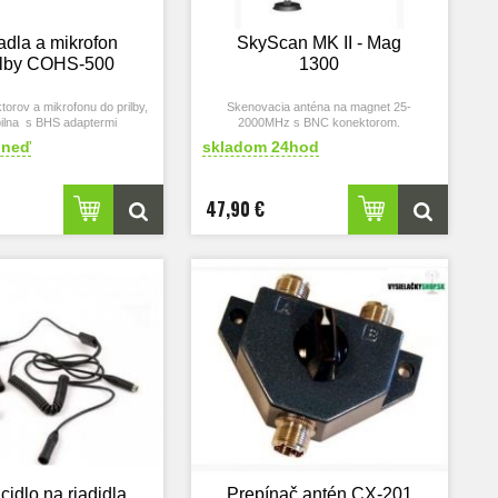
adla a mikrofon
SkyScan MK II - Mag
ilby COHS-500
1300
orov a mikrofonu do prilby,
Skenovacia anténa na magnet 25-
ilna s BHS adaptermi
2000MHz s BNC konektorom.
hneď
skladom 24hod
47,90 €
cidlo na riadidla
Prepínač antén CX-201