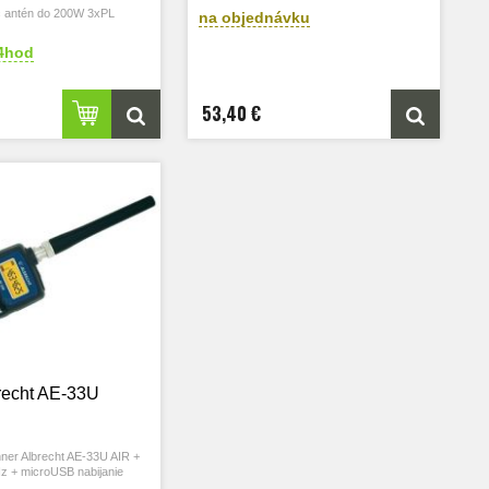
č antén do 200W 3xPL
na objednávku
4hod
53,40 €
recht AE-33U
ner Albrecht AE-33U AIR +
 + microUSB nabijanie
u je vylepšenou verziou AE-