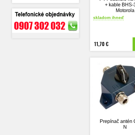
+ kable BHS
Motorola
skladom ihneď
11,70 €
Prepínač antén
N