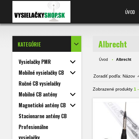
ÚVOD
Albrecht
KATEGÓRIE
Úvod
Albrecht
Vysielačky PMR
Mobilné vysielačky CB
Zoradiť podľa:
Názov
Ručné CB vysielačky
Zobrazené produkty
1 
Mobilné CB antény
Magnetické antény CB
Stacionarne antény CB
Profesionálne
vysielačky