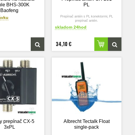
ble BHS-300K
PL
Baofeng
Prepínač antén s PL konektormi, PL
ávku
prepínač antén.
skladom 24hod
34,10 €
y prepínač CX-5
Albrecht Tectalk Float
3xPL
single-pack