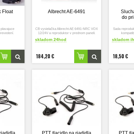
k Float
Albrecht AE-6491
Sluch
do pr
 plavajuce
CB vysielačka Albrecht AE 6491-NRC VOX
Sada reprodukt
prevedení.
12/24V a reproduktor v prednom paneli.
kompatib
s 16CH PMR
skladom 24hod
skladom i
cez USB-C
184,20 €
18,50 €
riadidla
PTT tlacidlo na riadidla
PTT tla