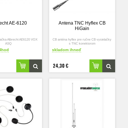
echt AE-6120
Antena TNC Hyflex CB
HiGain
lačka Albrecht AE6120 VOX
CB anténa hyflex pre ručne CB vysielačky
ASQ
s TNC konektorom
4hod
skladom ihneď
24,30 €