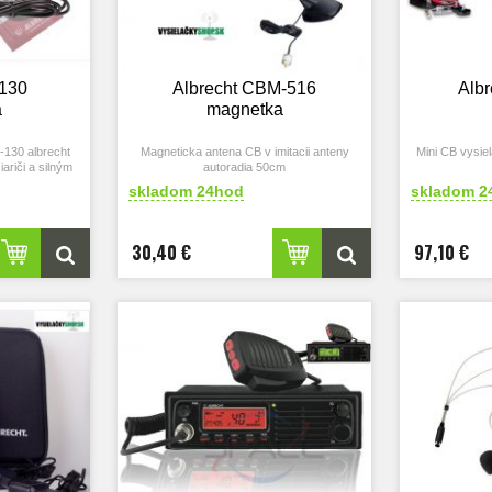
-130
Albrecht CBM-516
Albr
a
magnetka
130 albrecht
Magneticka antena CB v imitacii anteny
Mini CB vysie
ariči a silným
autoradia 50cm
m.
skladom 24hod
skladom 2
nténa pre CB
ompletne s
ektorom do
30,40 €
97,10 €