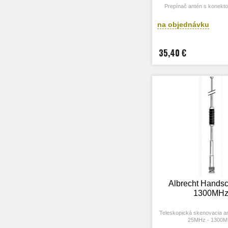
Prepínač antén s konekto
na objednávku
35,40 €
Albrecht Handsc
1300MH
Teleskopická skenovacia a
25MHz - 1300