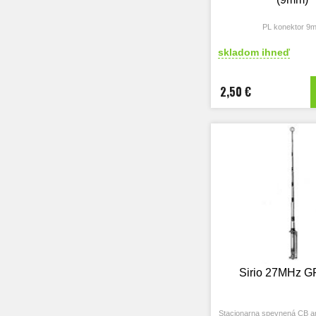
PL konektor 9
skladom ihneď
2,50 €
Sirio 27MHz G
Stacionarna spevnená CB ant