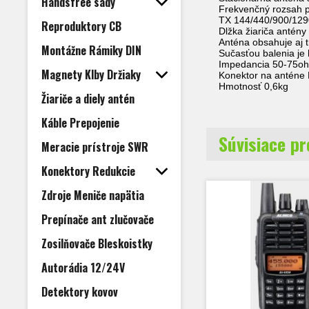
Handsfree sady
Frekvenčný rozsah 
TX 144/440/900/12
Reproduktory CB
Dlžka žiariča antén
Anténa obsahuje aj t
Montážne Rámiky DIN
Sučasťou balenia je 
Impedancia 50-75o
Magnety Klby Držiaky
Konektor na anténe 
Hmotnosť 0,6kg
Žiariče a diely antén
Káble Prepojenie
Súvisiace p
Meracie prístroje SWR
Konektory Redukcie
Zdroje Meniče napätia
Prepínače ant zlučovače
Zosilňovače Bleskoistky
Autorádia 12/24V
Detektory kovov