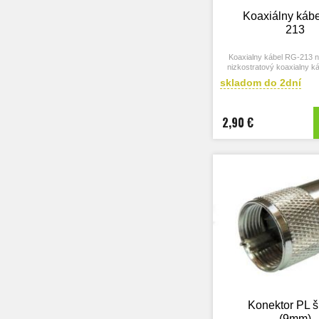
Koaxiálny káb
213
Koaxialny kábel RG-213 n
nizkostratový koaxialny ká
výkony, vysoké frekvenc
skladom do 2dní
vzdialenosti.
2,90 €
Konektor PL š
(9mm)