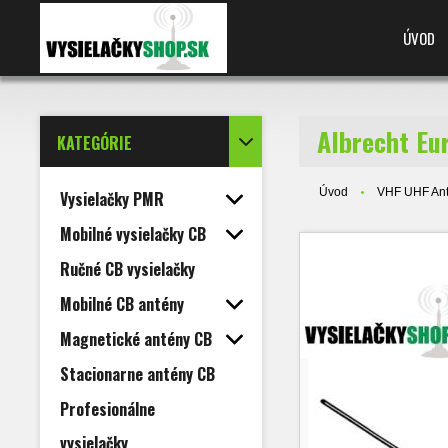
ÚVOD
Albrecht Eu
KATEGÓRIE
Úvod
VHF UHF An
Vysielačky PMR
Mobilné vysielačky CB
Ručné CB vysielačky
Mobilné CB antény
Magnetické antény CB
Stacionarne antény CB
Profesionálne
vysielačky