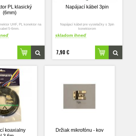
tor PL klasický
Napájací kábel 3pin
(6mm)
nektor UHF, PL konektor na
Napájací kábel pre vysielačky s 3pin
kabel 5-6mm.
konektorom
ektor pre CB antény.
hneď
skladom ihneď
L na kábel RG58 / H155
7,90 €
cí koaxialny
Držiak mikrofónu - kov
l 3,6m