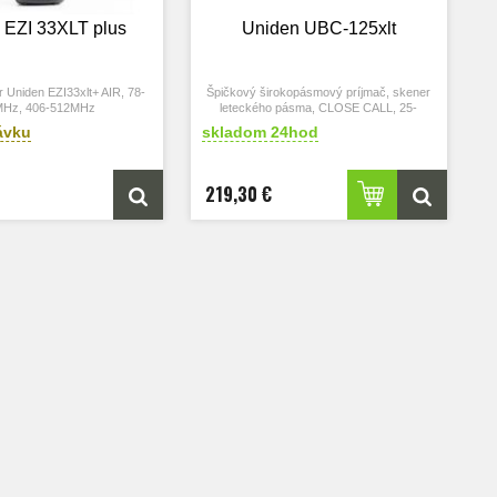
 EZI 33XLT plus
Uniden UBC-125xlt
 Uniden EZI33xlt+ AIR, 78-
Špičkový širokopásmový príjmač, skener
MHz, 406-512MHz
leteckého pásma, CLOSE CALL, 25-
960MHz
ávku
skladom 24hod
Najaktualnejšia verzia 2026 aj s nabijanim
cez USB-C
219,30 €