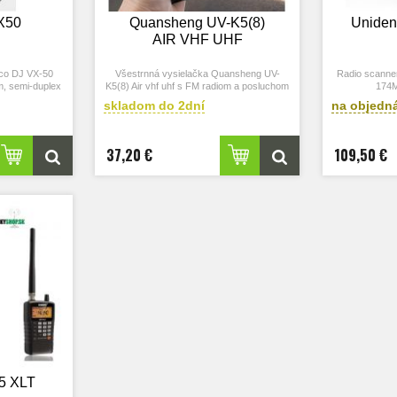
X50
Quansheng UV-K5(8)
Uniden
AIR VHF UHF
nco DJ VX-50
Všestrnná vysielačka Quansheng UV-
Radio scanner
, semi-duplex
K5(8) Air vhf uhf s FM radiom a posluchom
174
leteckého pásma je novou verziou
skladom do 2dní
na objedn
nahradzujucou vysielačku Quansheng UV-
K5 Vhf/Uhf + Airband.
Označenie vysielačky Quansheng UV-K5
(8) je niekedy uvádzané aj Quansheng UV-
37,20 €
109,50 €
K6
5 XLT