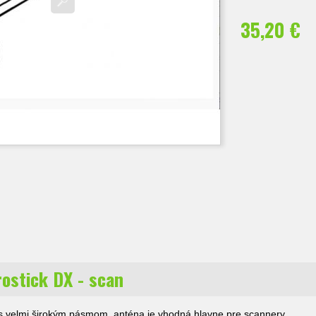
35,20 €
rostick DX - scan
s velmi širokým pásmom, anténa je vhodná hlavne pre scannery.