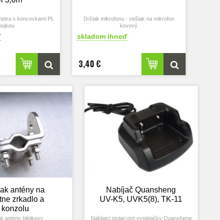
6metra s koncovkami PL
Držiak mikrofonu - vešiak na mikrofon
pojkou
kovový
ď
skladom ihneď
3,40 €
iak antény na
Nabíjač Quansheng
tne zrkadlo a
UV-K5, UVK5(8), TK-11
konzolu
k antény hlinikovy
Nabíjaci stojan pre vysielačky Quansheng