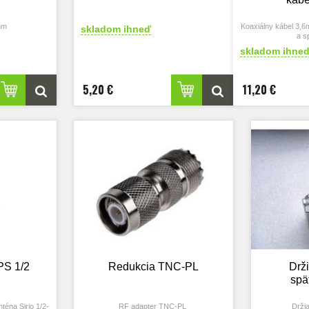
mm
Koaxiálny kábel 3,
skladom ihneď
a s
skladom ihne
5,20 €
11,20 €
PS 1/2
Redukcia TNC-PL
Drž
spä
éna Sirio 1/2-
RF adapter TNC-PL
Držia