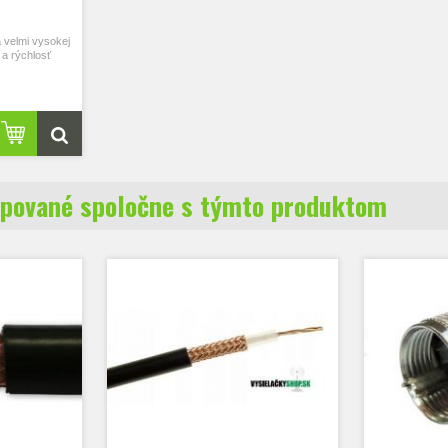
 velmi vysokej
 a rýchlosť
pované spoločne s týmto produktom