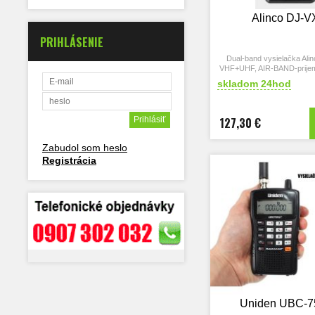
Alinco DJ-V
PRIHLÁSENIE
Dual-band vysielačka Ali
VHF+UHF, AIR-BAND-prijem
5W 1800mAh
skladom 24hod
127,30 €
Zabudol som heslo
Registrácia
Uniden UBC-7