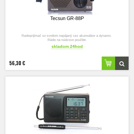
Tecsun GR-88P
Radioprijímač so svetlom napájaný cez akumulátor a dynamo.
Rádio na núdzove použitie.
skladom 24hod
56,30 €