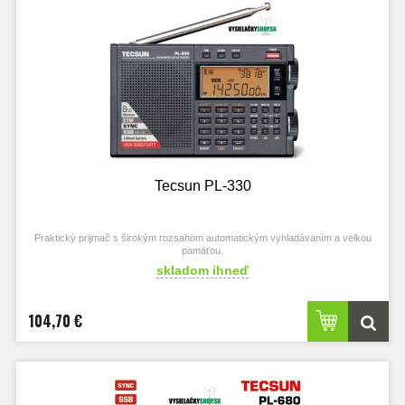
Tecsun PL-330
Praktický prijmač s širokým rozsahom automatickým vyhladávaním a velkou
pamäťou.
skladom ihneď
104,70 €