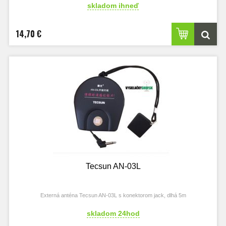
skladom ihneď
14,70 €
Tecsun AN-03L
Externá anténa Tecsun AN-03L s konektorom jack, dlhá 5m
skladom 24hod