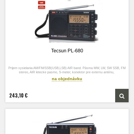
Tecsun PL-680
Prijem vysielania AM/FM/SSB(USB,LSB) AIR band. Pásma MW, LW, SW SSB, FM
stereo, AIR letecke pasmo, S-meter, konektor pre externu anténu,
na objednávku
243,10 €