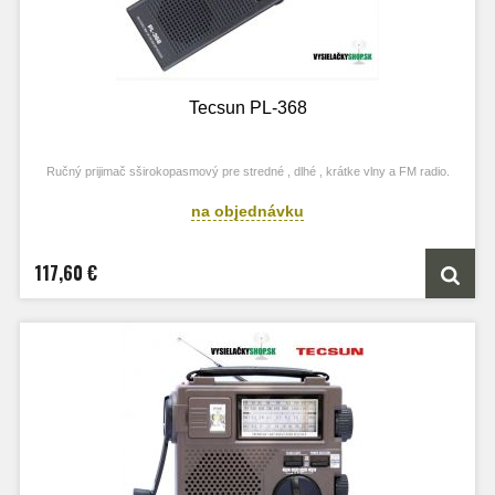
Tecsun PL-368
Ručný prijimač sširokopasmový pre stredné , dlhé , krátke vlny a FM radio.
na objednávku
117,60 €