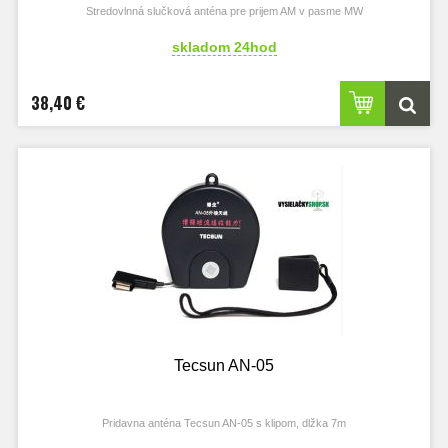
Stredovlnná slučková anténa pre prijem AM v pasme MW
skladom 24hod
38,40 €
Tecsun AN-05
Pridavna anténa Tecsun AN-05 s klipom, dlžka 7m