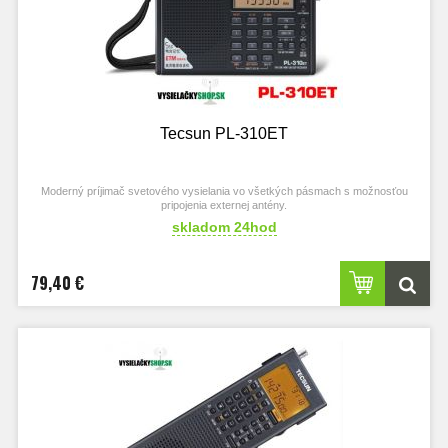
Tecsun PL-310ET
Moderný príjimač svetového vysielania vo všetkých pásmach s možnosťou
pripojenia externej antény.
skladom 24hod
79,40 €