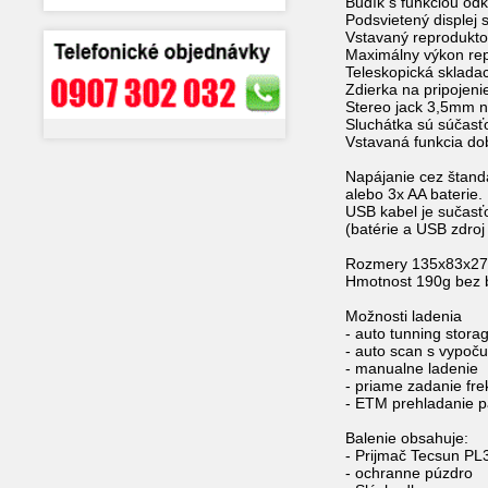
Budík s funkciou od
Podsvietený displej 
Vstavaný reprodukt
Maximálny výkon r
Teleskopická sklada
Zdierka na pripojen
Stereo jack 3,5mm n
Sluchátka sú súčasť
Vstavaná funkcia dob
Napájanie cez štand
alebo 3x AA baterie.
USB kabel je sučasť
(batérie a USB zdroj
Rozmery 135x83x2
Hmotnost 190g bez b
Možnosti ladenia
- auto tunning sto
- auto scan s vypoč
- manualne ladenie
- priame zadanie fre
- ETM prehladanie p
Balenie obsahuje:
- Prijmač Tecsun P
- ochranne púzdro