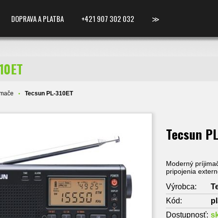
DOPRAVA A PLATBA
+421 907 302 032
≫
10ET
ímače
Tecsun PL-310ET
Tecsun P
Moderný príjima
pripojenia extern
Výrobca:
T
Kód:
p
Dostupnosť:
s