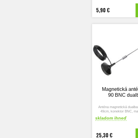
5,90 €
Magnetická ant
90 BNC dual
Anténa magnetická dual
49cm, konektor BNC, m
skladom ihneď
25,30 €