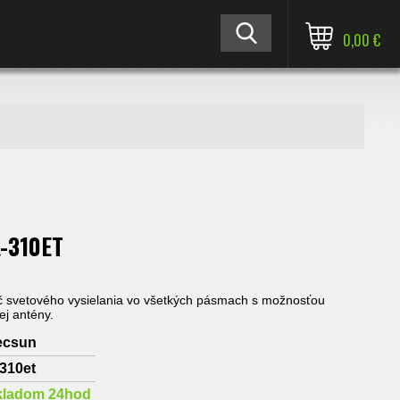
0,00 €
L-310ET
č svetového vysielania vo všetkých pásmach s možnosťou
ej antény.
ecsun
l310et
kladom 24hod