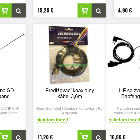
15,20 €
4,90 €
éna SD-
Predlžovací koaxialny
HF so zv
band
kábel 3,6m
Baofen
band VHF UHF
Koaxiálny kábel 3,6metra s koncovkami PL
Handsfree sad
agnet 90mm
a spojkou
zvukovodom a kl
skladom ihneď
skladom ihne
11,20 €
16,80 €