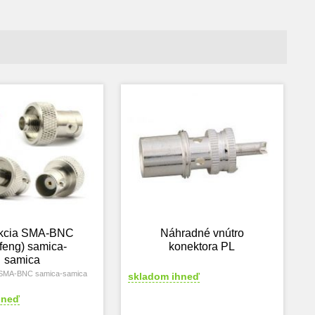
kcia SMA-BNC
Náhradné vnútro
feng) samica-
konektora PL
samica
 SMA-BNC samica-samica
skladom ihneď
hneď