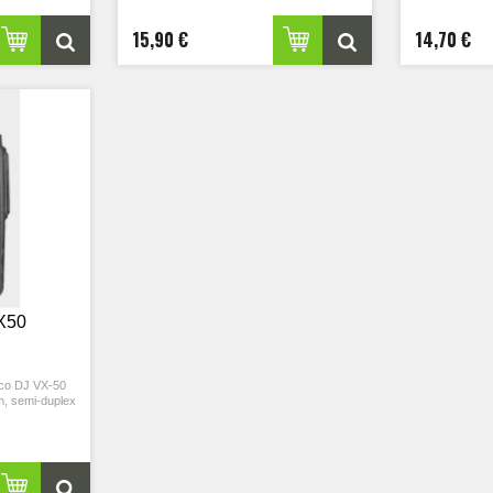
15,90 €
14,70 €
X50
nco DJ VX-50
, semi-duplex