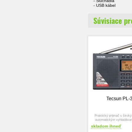
- Slúchadla
- USB kábel
Súvisiace p
Tecsun PL-
Praktický prijmač s širo
automatickým vyhladávan
pamäťou.
skladom ihneď