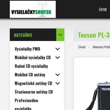
ÚVOD
Tecsun PL-3
KATEGÓRIE
Úvod
Skenery Prij
Vysielačky PMR
Mobilné vysielačky CB
Ručné CB vysielačky
Mobilné CB antény
Magnetické antény CB
Stacionarne antény CB
Profesionálne
vysielačky