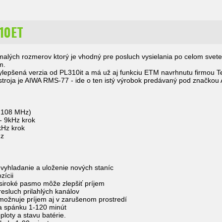
10ET
alých rozmerov ktorý je vhodný pre posluch vysielania po celom svete,
m.
ylepšená verzia od PL310it a má už aj funkciu ETM navrhnutu firmou T
stroja je AIWA RMS-77 - ide o ten istý výrobok predávaný pod značkou 
7-108 MHz)
- 9kHz krok
kHz krok
Hz
vyhladanie a uloženie nových staníc
zícii
 siroké pasmo môže zlepšiť príjem
esluch prilahlých kanálov
 umožnuje príjem aj v zarušenom prostredí
a spánku 1-120 minút
ploty a stavu batérie.