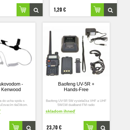
1,20 €
ukovodom -
Baofeng UV-5R +
g Kenwood
Hands-Free
a do ucha spolu s
Baofeng UV-5R 5W vysielačka VHF a UHF
učovacím tlačítkom.
5W/1W dualband FM radio
ď
skladom ihneď
23,70 €