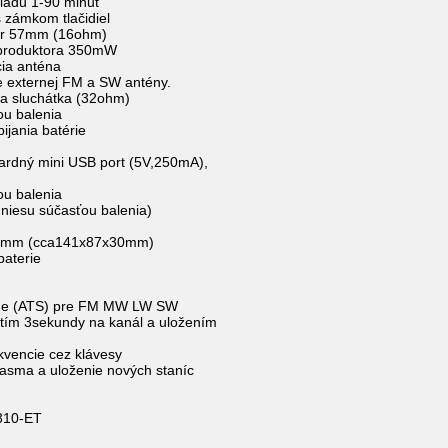
kladu 1-90 minut
s zámkom tlačidiel
or 57mm (16ohm)
eproduktora 350mW
cia anténa
ie externej FM a SW antény.
a sluchátka (32ohm)
ou balenia
ijania batérie
ardný mini USB port (5V,250mA),
ou balenia
 niesu súčasťou balenia)
7mm (cca141x87x30mm)
aterie
rage (ATS) pre FM MW LW SW
utím 3sekundy na kanál a uložením
kvencie cez klávesy
asma a uloženie nových staníc
L310-ET