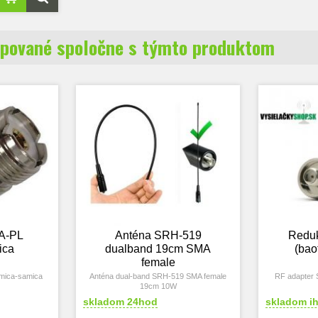
pované spoločne s týmto produktom
A-PL
Anténa SRH-519
Redu
ica
dualband 19cm SMA
(bao
female
mica-samica
Anténa dual-band SRH-519 SMA female
RF adapter
19cm 10W
skladom 24hod
skladom i