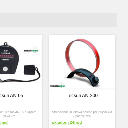
csun AN-05
Tecsun AN-200
na Tecsun AN-05 s klipom,
Stredovlnná slučková anténa pre prijem AM
dlžka 7m
v pasme MW
hneď
skladom 24hod