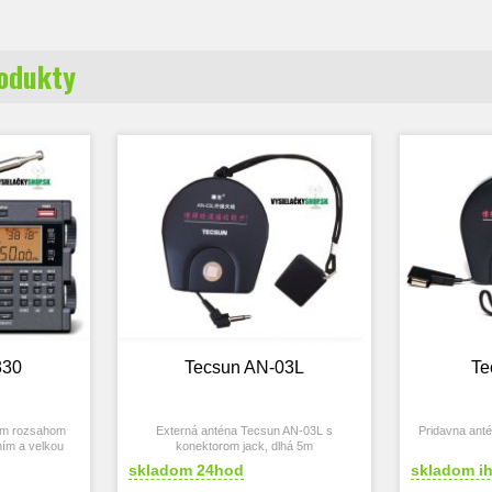
rodukty
330
Tecsun AN-03L
Te
kým rozsahom
Externá anténa Tecsun AN-03L s
Pridavna anté
ím a velkou
konektorom jack, dlhá 5m
skladom 24hod
skladom i