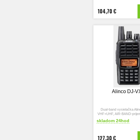
104,70 €
Alinco DJ-V
Dual-band vysielačka Ali
VHF+UHF, AIR-BAND-prijem
5W 1800mAh
skladom 24hod
127,30 €