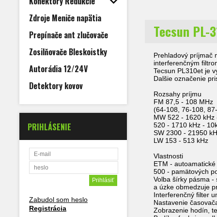
Konektory Redukcie
Zdroje Meniče napätia
Tecsun PL-3
Prepínače ant zlučovače
Zosilňovače Bleskoistky
Prehladový príjmač m
interferenčným filtro
Autorádia 12/24V
Tecsun PL310et je v
Dalšie označenie pri
Detektory kovov
Rozsahy príjmu
FM 87,5 - 108 MHz
(64-108, 76-108, 8
MW 522 - 1620 kHz 
PRIHLÁSENIE
520 - 1710 kHz - 10
SW 2300 - 21950 k
LW 153 - 513 kHz
Vlastnosti
ETM - autoamatické 
500 - pamätových po
Volba šírky pásma -
a úzke obmedzuje pr
Interferenčný filter
Zabudol som heslo
Nastavenie časovač
Registrácia
Zobrazenie hodín, te