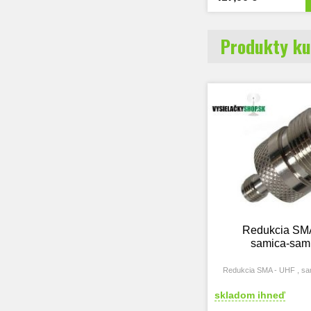
Produkty ku
Redukcia SM
samica-sam
Redukcia SMA - UHF , sa
skladom ihneď