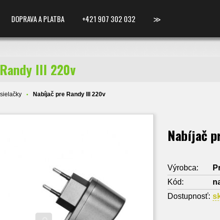
DOPRAVA A PLATBA
+421 907 302 032
≫
 Randy III 220v
sielačky
Nabíjač pre Randy III 220v
Nabíjač p
Výrobca:
P
Kód:
n
Dostupnosť:
s