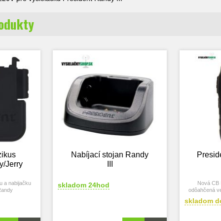
rodukty
zikus
Nabíjací stojan Randy
Presid
y/Jerry
III
u a nabijačku
Nová CB R
skladom 24hod
Randy
odôahčená ve
vozidl
skladom d