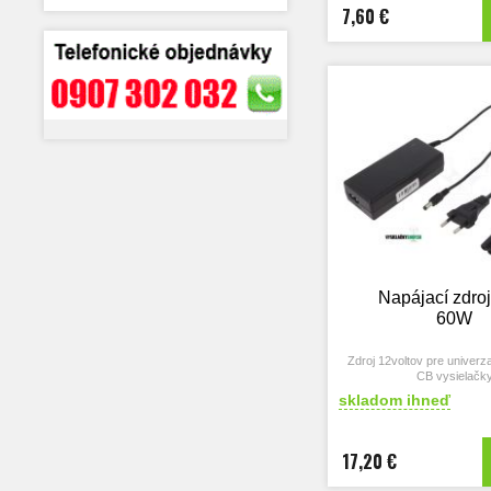
7,60 €
Napájací zdroj
60W
Zdroj 12voltov pre univerza
CB vysielačk
skladom ihneď
17,20 €