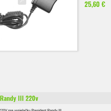
25,60 €
 Randy III 220v
220V pre vysielačku President Randy III