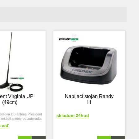
ent Virginia UP
Nabíjací stojan Randy
(49cm)
III
idlová CB anténa President
skladom 24hod
imitácii antény od autorádia.
hneď