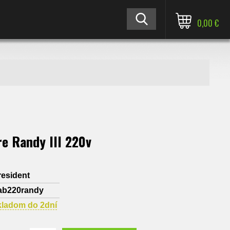
0,00 €
re Randy III 220v
resident
ab220randy
kladom do 2dní