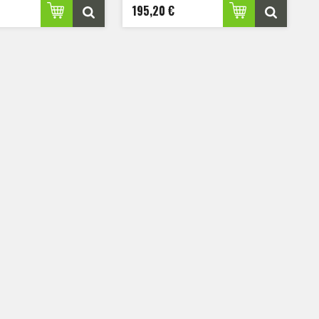
vylepšená o krytie IP67.
195,20 €