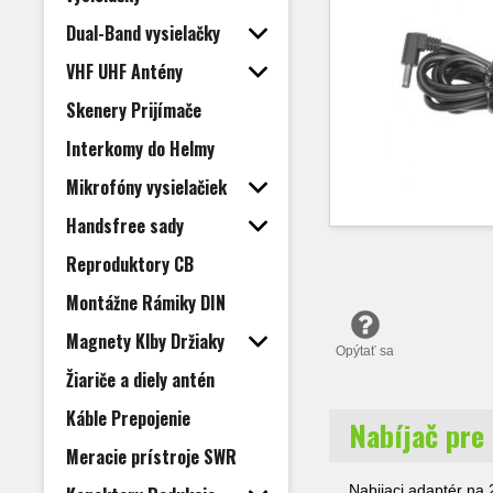
Dual-Band vysielačky
VHF UHF Antény
Skenery Prijímače
Interkomy do Helmy
Mikrofóny vysielačiek
Handsfree sady
Reproduktory CB
Montážne Rámiky DIN
Magnety Klby Držiaky
Opýtať sa
Žiariče a diely antén
Káble Prepojenie
Nabíjač pre
Meracie prístroje SWR
Nabijaci adaptér na 