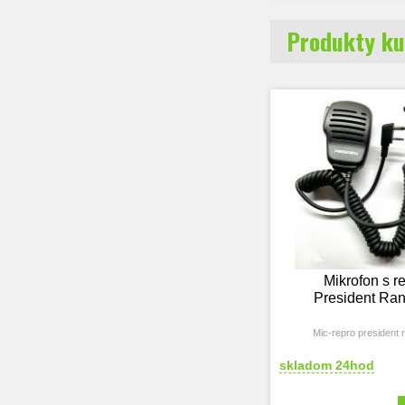
Produkty ku
Mikrofon s r
President Rand
Mic-repro president r
skladom 24hod