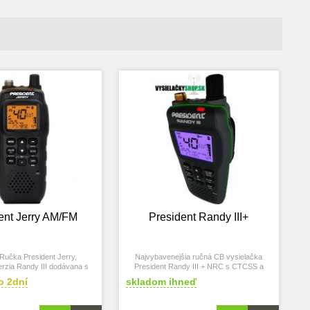
ent Jerry AM/FM
President Randy III+
učka President Jerry,
Najvybavenejšia ručná CB vysielačka
rzia Randy III dodávana s
President Randy III + NRC s CTCSS a
ovým adapterom 12V
DCS v balení s batériou 2100mAh a aj
o 2dní
skladom ihneď
vozidlovým adaptérom, spolu s anténou a
nabíjačkou, aktualná verzia Randy 3+
obsahuje aj NRC a president kanály,