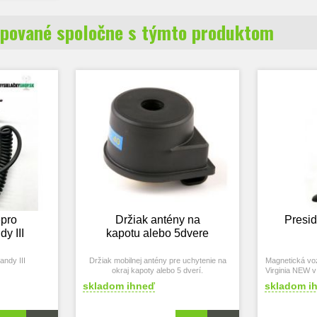
pované spoločne s týmto produktom
epro
Držiak antény na
Presid
y III
kapotu alebo 5dvere
andy III
Držiak mobilnej antény pre uchytenie na
Magnetická voz
okraj kapoty alebo 5 dverí.
Virginia NEW v 
skladom ihneď
skladom i