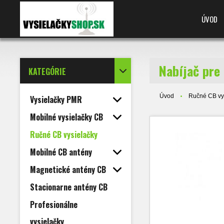
ÚVOD
Nabíjač pre
KATEGÓRIE
Úvod
Ručné CB vy
Vysielačky PMR
Mobilné vysielačky CB
Ručné CB vysielačky
Mobilné CB antény
Magnetické antény CB
Stacionarne antény CB
Profesionálne
vysielačky