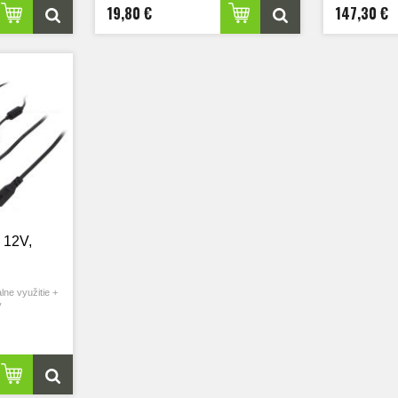
19,80 €
147,30 €
 12V,
lne využitie +
y