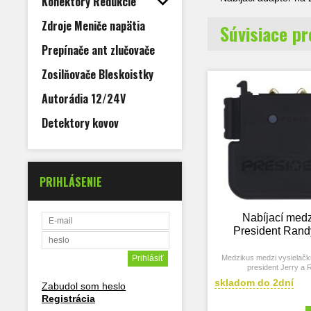
Konektory Redukcie
Zdroje Meniče napätia
Súvisiace p
Prepínače ant zlučovače
Zosilňovače Bleskoistky
Autorádia 12/24V
Detektory kovov
PRIHLÁSENIE
Nabíjací med
President Rand
Medzikus medzi vysielačk
president Jerry a 
skladom do 2dní
Zabudol som heslo
Registrácia