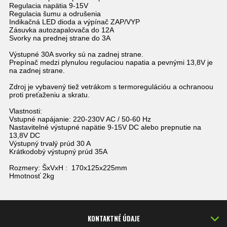
Regulacia napätia 9-15V
Regulacia šumu a odrušenia
Indikačná LED dioda a výpínač ZAP/VYP
Zásuvka autozapalovača do 12A
Svorky na prednej strane do 3A
Výstupné 30A svorky sú na zadnej strane.
Prepínač medzi plynulou regulaciou napatia a pevnými 13,8V je
na zadnej strane.
Zdroj je vybavený tiež vetrákom s termoregulációu a ochranoou
proti preťaženiu a skratu.
Vlastnosti:
Vstupné napájanie: 220-230V AC / 50-60 Hz
Nastavitelné výstupné napätie 9-15V DC alebo prepnutie na
13,8V DC
Výstupný trvalý prúd 30 A
Krátkodobý výstupný prúd 35A
Rozmery: ŠxVxH : 170x125x225mm
Hmotnosť 2kg
KONTAKTNÉ ÚDAJE