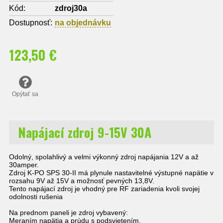
Kód:
zdroj30a
Dostupnosť:
na objednávku
123,50 €
Opýtať sa
Napájací zdroj 9-15V 30A
Odolný, spolahlivý a velmi výkonný zdroj napájania 12V a až
30amper.
Zdroj K-PO SPS 30-II má plynule nastavitelné výstupné napätie v
rozsahu 9V až 15V a možnosť pevných 13,8V.
Tento napájací zdroj je vhodný pre RF zariadenia kvoli svojej
odolnosti rušenia
Na prednom paneli je zdroj vybavený:
Meraním napätia a prúdu s podsvietením.